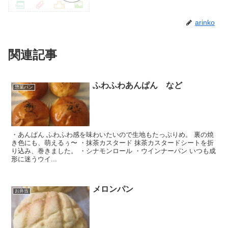
arinko
関連記事
ふわふわあんぱん など
惣菜パン
・あんぱん ふわふわ感を味わいたいので生地もたっぷりめ。 裏の焼
き色にも、萌えるぅ〜 ・抹茶カスタード 抹茶カスタードシートを折
り込み、巻きました。 ・シナモンロール ・ウインナーパン いつも成
形に迷うウイ...
メロンパン
お弁当