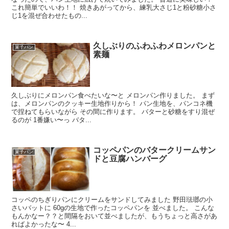
これ簡単でいいわ！！ 焼きあがってから、練乳大さじ1と粉砂糖小さ
じ1を混ぜ合わせたもの...
久しぶりのふわふわメロンパンと
菓子パン
素麺
久しぶりにメロンパン食べたいな〜と メロンパン作りました。 まず
は、メロンパンのクッキー生地作りから！ パン生地を、パンコネ機
で捏ねてもらいながら その間に作ります。 バターと砂糖をすり混ぜ
るのが 1番嫌い〜っ バタ...
コッペパンのバタークリームサン
菓子パン
ドと豆腐ハンバーグ
コッペのちぎりパンにクリームをサンドしてみました 野田琺瑯の小
さいバットに 60gの生地で作ったコッペパンを 並べました。 こんな
もんかなー？？と間隔をおいて並べましたが、もうちょっと高さがあ
ればよかったな〜 4...