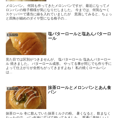
メロンパン。 何回も作ってきたメロンパンですが、最近になってメ
ロンパンの格子模様が気になりだしました。 今までは、何気な〜く
スケッパーで適当に線を入れていましたが 意識してみると、ちょっ
と四角が細めのダイヤ型になる格子の...
塩バターロールと塩あんバターロ
菓子パン
ール
見た目では区別がつきませんが、 塩バターロール 塩あんバターロー
ル 焼きました。 バターロール成形。 やってる事が同じでも作り手に
よって仕上がりが全然ちがってきますよね！ 私の焼くロールパン
は...
抹茶ロールとメロンパンとあん食
菓子パン
パン
抹茶ロール 冬に飲んでいた抹茶ミルクの粉。 暑くなると、飲まなく
なったので、パン生地に広げて焼いてみました。 普通に美味しい！