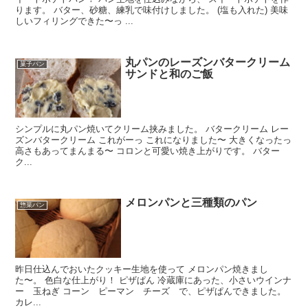
ります。 バター、砂糖、練乳で味付けしました。 (塩も入れた) 美味
しいフィリングできた〜っ ...
丸パンのレーズンバタークリーム
菓子パン
サンドと和のご飯
シンプルに丸パン焼いてクリーム挟みました。 バタークリーム レー
ズンバタークリーム これがーっ これになりました〜 大きくなったっ
高さもあってまんまる〜 コロンと可愛い焼き上がりです。 バター
ク...
メロンパンと三種類のパン
惣菜パン
昨日仕込んでおいたクッキー生地を使って メロンパン焼きまし
た〜。 色白な仕上がり！ ピザぱん 冷蔵庫にあった、小さいウインナ
ー 玉ねぎ コーン ピーマン チーズ で、ピザぱんできました。
カレ...