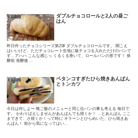
ダブルチョコロールと2人の昼ご
菓子パン
はん
昨日作ったチョコシリーズ第2弾 ダブルチョコロールです。 聞こえ
はいいけど、ただチョコレート生地に板チョコを入れただけのパンで
す…アハハ こんな感じっ くるくる巻いて、ロールパンの形です！ 発
酵前 発酵後 ...
ペタンコすぎたひら焼きあんぱん
菓子パン
とトンカツ
今日は何しよ〜 晩ご飯のメニューと同じ位パンの事も考える 毎日で
す。 かわりばえしませんがあんぱんでも焼くか！ …とあんぱん ここ
まできて、さ焼くか！って時に キラーンとひらめいた、ひら焼きあ
んぱん！ 前から気になってはい...