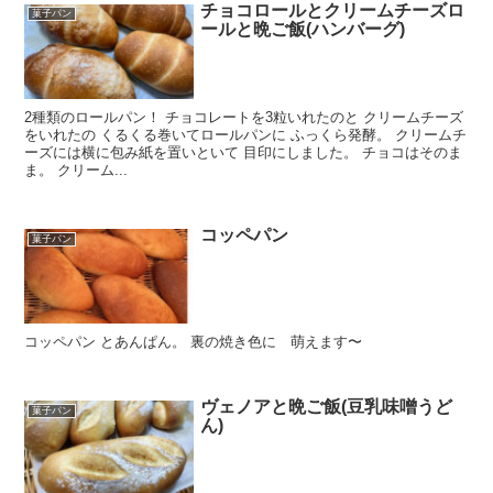
チョコロールとクリームチーズロ
菓子パン
ールと晩ご飯(ハンバーグ)
2種類のロールパン！ チョコレートを3粒いれたのと クリームチーズ
をいれたの くるくる巻いてロールパンに ふっくら発酵。 クリームチ
ーズには横に包み紙を置いといて 目印にしました。 チョコはそのま
ま。 クリーム...
コッペパン
菓子パン
コッペパン とあんぱん。 裏の焼き色に 萌えます〜
ヴェノアと晩ご飯(豆乳味噌うど
菓子パン
ん)