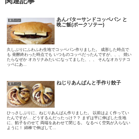
関連記事
あんバターサンドコッペパン と
菓子パン
晩ご飯(ポークソテー)
久しぶりにふわふわ生地でコッペパン作りました。 成形した時点で
も 発酵終わった時点でも いつものコッペだったんですが、、、 焼い
たらなぜか オカリナみたいになってました、、、 そんなオカリナコ
ッペにあ...
ねじりあんぱんと手作り餃子
菓子パン
ひっさしぶりに、ねじりあんぱん作りました。 以前はよく作ってい
たんですが… どうするんだったっけ？？ まずは平に伸ばした生地
に、餡子をのせて 両端をあわせて閉じる。 なるべく空気が入らない
ように！ 綿棒で伸ばして...