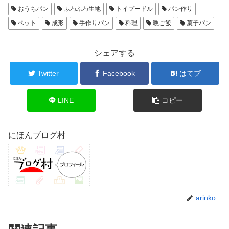
おうちパン
ふわふわ生地
トイプードル
パン作り
ペット
成形
手作りパン
料理
晩ご飯
菓子パン
シェアする
Twitter
Facebook
はてブ
LINE
コピー
にほんブログ村
arinko