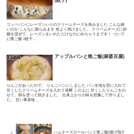
(餃子)
コッペパンにレーズンいりのクリームチーズを挟みました こんな細
いのが こんなに膨らみます 色よく焼けました。 クリームチーズに砂
糖を混ぜて、レーズンをいれただけなのにめちゃうまです！ ついで
に晩ご飯 •餃子...
アップルパンと晩ご飯(麻婆豆腐)
菓子パン
りんごがあったので、 りんごパンにしました パン生地を型に入れて
甘くしたクリームチーズを入れて発酵 この上に 甘くしたりんごをの
せて、卵を塗って焼きました。 出来上がりの味を想像して作りまし
た。 甘い事美味...
ハムチーズロールパンと晩ご飯(揚げ鶏チ