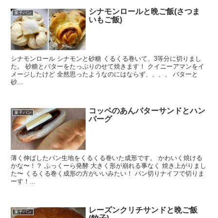
シナモンロールと晩ご飯(さつま
菓子パン
いもご飯)
シナモンロール シナモンと砂糖 くるくる巻いて、3等分に切りまし
た。 砂糖とバターをたっぷりのせて焼きます！ クイニーアマンをイ
メージしたけど 全然思ったようなのにはならず、、、、 バターと
砂...
コッペのあんバターサンドとハン
菓子パン
バーグ
薄く伸ばしたパン生地をくるくる巻いた成形です。 かわいく焼ける
かな〜！？ ふっくーら発酵 大きく形が崩れる事なく 焼き上がりまし
た〜 くるくる巻く成形の方がいいみたい！ パン切りナイフで切りま
ーす！...
レーズンクリチサンドと晩ご飯
菓子パン