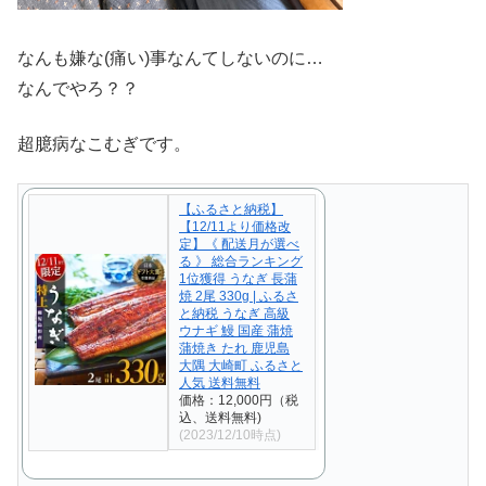
なんも嫌な(痛い)事なんてしないのに…
なんでやろ？？
超臆病なこむぎです。
【ふるさと納税】
【12/11より価格改
定】《 配送月が選べ
る 》 総合ランキング
1位獲得 うなぎ 長蒲
焼 2尾 330g | ふるさ
と納税 うなぎ 高級
ウナギ 鰻 国産 蒲焼
蒲焼き たれ 鹿児島
大隅 大崎町 ふるさと
人気 送料無料
価格：12,000円（税
込、送料無料)
(2023/12/10時点)