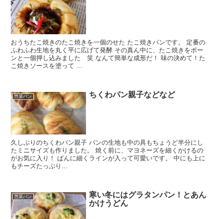
おうちたこ焼きのたこ焼きを一個のせた たこ焼きパンです。 定番の
ふわふわ生地を丸く平に広げて発酵 その真ん中に、たこ焼きをボー
ンと一個押し込みました 笑 なんて簡単な成形だ！ 味の決めて！た
こ焼きソースを塗って ...
ちくわパン親子などなど
惣菜パン
久しぶりのちくわパン親子 パンの生地も中の具もちょうど半分にし
たミニサイズも作りました。 焼く前に、マヨネーズを細くかけるの
がお気に入り！ ぱんに細くラインが入って可愛いです。 中にも上に
もチーズたっぷり...
寒い冬にはグラタンパン！とあん
惣菜パン
かけうどん