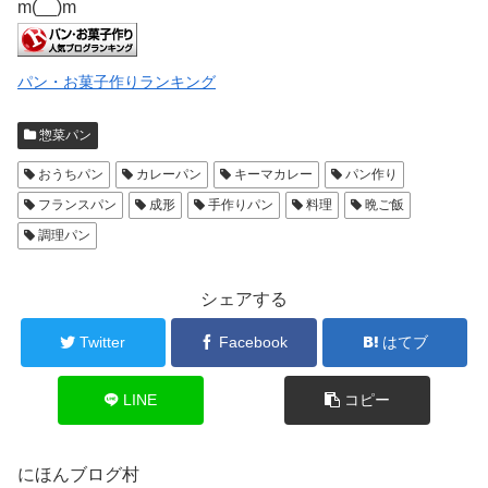
m(__)m
パン・お菓子作りランキング
惣菜パン
おうちパン
カレーパン
キーマカレー
パン作り
フランスパン
成形
手作りパン
料理
晩ご飯
調理パン
シェアする
Twitter
Facebook
はてブ
LINE
コピー
にほんブログ村