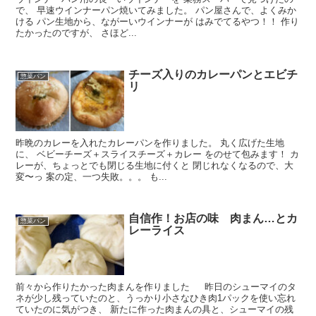
で、 早速ウインナーパン焼いてみました。 パン屋さんで、よくみか
ける パン生地から、ながーいウインナーが はみでてるやつ！！ 作り
たかったのですが、 さほど...
チーズ入りのカレーパンとエビチ
惣菜パン
リ
昨晩のカレーを入れたカレーパンを作りました。 丸く広げた生地
に、 ベビーチーズ＋スライスチーズ＋カレー をのせて包みます！ カ
レーが、ちょっとでも閉じる生地に付くと 閉じれなくなるので、大
変〜っ 案の定、一つ失敗。。。 も...
自信作！お店の味 肉まん…とカ
惣菜パン
レーライス
前々から作りたかった肉まんを作りました 昨日のシューマイのタ
ネが少し残っていたのと、うっかり小さなひき肉1パックを使い忘れ
ていたのに気がつき、 新たに作った肉まんの具と、シューマイの残