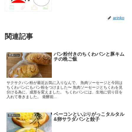
arinko
関連記事
パン粉付きのちくわパンと豚キム
惣菜パン
チの晩ご飯
サクサクパン粉が最近お気に入りなんで、 魚肉ソーセージと今回は
ちくわパンにもパン粉をつけました〜 魚肉ソーセージとちくわを見
分ける為に、成形を変えました。 ちくわパンには、生地に切り目を
入れて巻きました。 発酵前...
ベーコンといぶりがっこタルタル
惣菜パン
&卵サラダパンと餃子