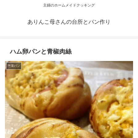
主婦のホームメイドクッキング
ありんこ母さんの台所とパン作り
ハム卵パンと青椒肉絲
惣菜パン