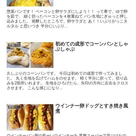
惣菜パンです！ ベーコンと卵サラダにしよう！！ って事で、ゆで卵
を茹で、 細く切ったベーコンを４枚重ねて パン生地にぎゅっと押し
込みました。 発酵したところで、卵サラダと あ！！いぶりがっこタ
ルタル と思いつき 半分にいぶり...
初めての成形でコーンパンとしゃ
惣菜パン
ぶしゃぶ
久しぶりのコーンパンです。 今日は初めての成形で作ってみまし
た。 丸く生地を広げてハムをのせます。 軽く半分に折って、切り込
みを2箇所いれます。 生地をひろげたら、矢印の方向に左右をクロス
させます。 こんな感じになり...
ウインナー卵ドッグとすき焼き風
惣菜パン
煮
ウインナーパン用の長ーいウインナーを 業務スーパーで見つけたの