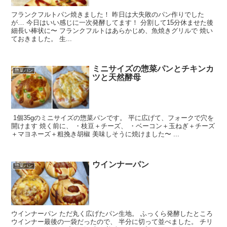
フランクフルトパン焼きました！ 昨日は大失敗のパン作りでした
が… 今日はいい感じに一次発酵してます！ 分割して15分休ませた後
細長い棒状に〜 フランクフルトはあらかじめ、魚焼きグリルで 焼い
ておきました。 生...
ミニサイズの惣菜パンとチキンカ
惣菜パン
ツと天然酵母
1個35gのミニサイズの惣菜パンです。 平に広げて、フォークで穴を
開けます 焼く前に、 ・枝豆＋チーズ、 ・ベーコン＋玉ねぎ＋チーズ
＋マヨネーズ＋粗挽き胡椒 美味しそうに焼けました〜 ...
ウインナーパン
惣菜パン
ウインナーパン ただ丸く広げたパン生地。 ふっくら発酵したところ
ウインナー最後の一袋だったので、 半分に切って並べました。 チリ