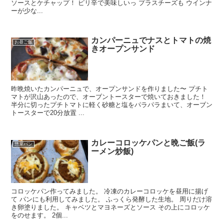
ソースとケチャップ！ ピリ辛で美味しいっ プラスチーズも ウインナ
ーが少な...
カンパーニュでナスとトマトの焼
お昼ご飯
きオープンサンド
昨晩焼いたカンパーニュで、オープンサンドを作りました〜 プチト
マトが沢山あったので、オーブントースターで焼いておきました！
半分に切ったプチトマトに軽く砂糖と塩をパラパラまいて、オーブン
トースターで20分放置 ...
カレーコロッケパンと晩ご飯(ラ
惣菜パン
ーメン炒飯)
コロッケパン作ってみました。 冷凍のカレーコロッケを昼用に揚げ
て パンにも利用してみました。 ふっくら発酵した生地。 周りだけ溶
き卵塗りました。 キャベツとマヨネーズとソース その上にコロッケ
をのせます。 2個...