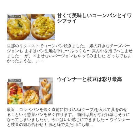
甘くて美味しいコーンパンとイワ
惣菜パン
シフライ
旦那のリクエストでコーンパン焼きました。 娘の好きなチーズバー
ジョンも まずはパン生地を平に〜 ふっくら〜 真ん中を指でへこませ
ました …が、凹ませないバージョンもやってみました どっちでもよ
かったような。。...
ウインナーと枝豆は彩り最高
惣菜パン
最近、コッペパンを焼く直前に切り込み(クープ)を入れて具をのせ
る！という惣菜パンを良く作ります。 前回は具がなだれ落ちそうに
なってしまいましたが、今回はいい感じにできました〜 ウインナー
と枝豆の組み合わせ！ 赤と緑で見た目にも華...