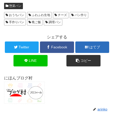
惣菜パン
おうちパン
ふわふわ生地
チーズ
パン作り
手作りパン
晩ご飯
調理パン
シェアする
Twitter
Facebook
はてブ
LINE
コピー
にほんブログ村
arinko