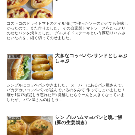
コストコのドライトマトのオイル漬けで作ったソースがとても美味し
かったので、また作りました。 その自家製トマトソースをたっぷり
のせたパンを焼きました。 グルメイドステーキという厚切りハムみ
たいなのを、細く切ってのせました。...
大きなコッペパンサンドとしゃぶ
惣菜パン
しゃぶ
シンプルにコッペパンやきました。 スーパーにあるパン屋さんで、
バカデカいコッペパンが並んでいるのをみて 作ってしまいました！
確か1個75g程(もう忘れた汗) 発酵したらぐーんと大きくなっていま
したが、 パン屋さんのはもう...
シンプルハムマヨパンと晩ご飯
惣菜パン
(豚の生姜焼き)