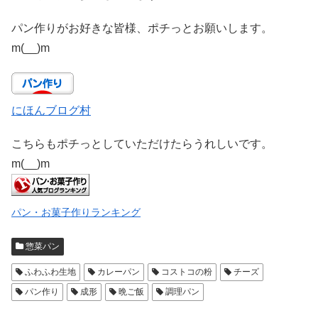
パン作りがお好きな皆様、ポチっとお願いします。
m(__)m
にほんブログ村
こちらもポチっとしていただけたらうれしいです。
m(__)m
パン・お菓子作りランキング
惣菜パン
ふわふわ生地
カレーパン
コストコの粉
チーズ
パン作り
成形
晩ご飯
調理パン