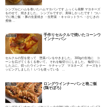
シンプルにハムを巻いたハムマヨパンです ふっくら発酵 マヨネーズ
をのせて、焼きました。 シンプルですが、美味しかったです！ つい
でに晩ご飯 ・豚の生姜焼き ・生野菜 ・キャロットラペ ・ひじきの
煮物 ...
手作りセルクルで焼いたコーンウ
惣菜パン
インナーパン
セルクルの型を使って 惣菜パンをやきました。 300gの生地に コ
ーンを広げてくるくる巻いて。 それを輪切りにしました。 輪切りに
した上に、切ったウインナー ケチャップ マヨネーズ チーズをト
ッピングしました！ いつも使っている ...
ロングウインナーパンと晩ご飯
惣菜パン
(鶏そぼろ)
ロングウインナーパン パナソニックのIHに付いていたグリルパン(フ