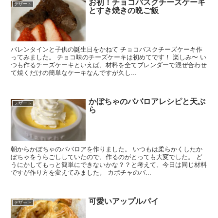
お初！チョコバスクチーズケーキ
デザート
とすき焼きの晩ご飯
バレンタインと子供の誕生日をかねて チョコバスクチーズケーキ作
ってみました。 チョコ味のチーズケーキは初めてです！ 楽しみ〜 い
つも作るチーズケーキといえば、材料を全てブレンダーで混ぜ合わせ
て焼くだけの簡単なケーキなんですが久し...
かぼちゃのババロアレシピと天ぷ
デザート
ら
朝からかぼちゃのババロアを作りました。 いつもは柔らかくしたか
ぼちゃをうらごししていたので、作るのがとっても大変でした。 ど
うにかしてもっと簡単にできないかな？？と考えて、今日は同じ材料
ですが作り方を変えてみました。 カボチャのバ...
可愛いアップルパイ
デザート