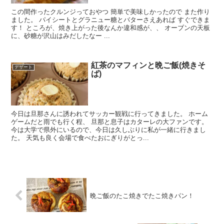
この間作ったクルンジっておやつ 簡単で美味しかったので また作り
ました。 パイシートとグラニュー糖とバターさえあれば すぐできま
す！ ところが、焼き上がった後なんか違和感が、、 オーブンの天板
に、砂糖が沢山はみだしたなー ...
紅茶のマフィンと晩ご飯(焼きそ
デザート
ば)
今日は旦那さんに誘われてサッカー観戦に行ってきました。 ホーム
ゲームだと雨でも行く程、 旦那と息子はカターレの大ファンです。
今は大学で県外にいるので、今日は久しぶりに私が一緒に行きまし
た。 天気も良く会場で食べたおにぎりがとっ...
晩ご飯のたこ焼きでたこ焼きパン！