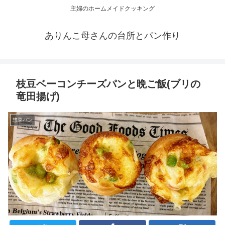
主婦のホームメイドクッキング
ありんこ母さんの台所とパン作り
枝豆ベーコンチーズパンと晩ご飯(ブリの
竜田揚げ)
惣菜パン