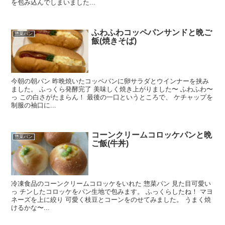
を包み込んでしまいました...
ふわふわコッペパンサンドと晩ご
惣菜パン
飯(焼きそば)
今朝の朝パン 昨晩焼いたコッペパンに卵サラダとウインナーを挟み
ました。 ふっくら発酵完了 美味しく焼き上がりました〜 ふわふわ〜
っ この白さがたまらん！ 最後の一口というところで、 ケチャップを
制服の袖口に...
コーンクリームコロッケパンと晩
惣菜パン
ご飯(牛丼)
冷凍食品のコーンクリームコロッケをいれた 惣菜パン 見た目可愛い
っ チンしたコロッケをパン生地で包みます。 ふっくらしたね！ マヨ
ネーズを上に絞り 可愛く枝豆とコーンをのせてみました。 うまく焼
けるかな〜...