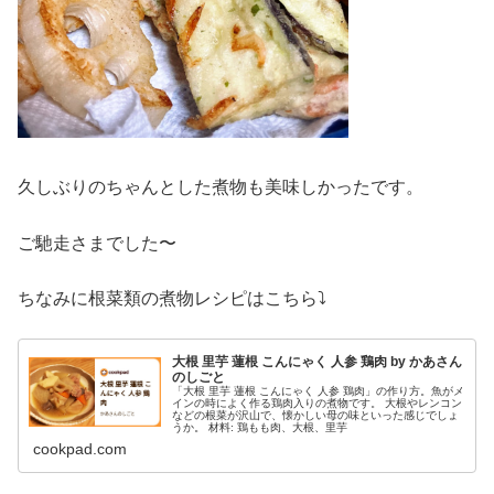
久しぶりのちゃんとした煮物も美味しかったです。
ご馳走さまでした〜
ちなみに根菜類の煮物レシピはこちら⤵︎
大根 里芋 蓮根 こんにゃく 人参 鶏肉 by かあさん
のしごと
「大根 里芋 蓮根 こんにゃく 人参 鶏肉」の作り方。魚がメ
インの時によく作る鶏肉入りの煮物です。 大根やレンコン
などの根菜が沢山で、懐かしい母の味といった感じでしょ
うか。 材料: 鶏もも肉、大根、里芋
cookpad.com