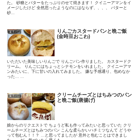
た。 砂糖とバターをたっぷりのせて焼きます！ クイニーアマンをイ
メージしたけど 全然思ったようなのにはならず、、、、 バターと
砂...
りんごカスタードパンと晩ご飯
菓子パン
(金時豆おこわ)
いただいた美味しいりんごで りんごパン作りました。 カスタードク
リーム。 りんごにはちょっとシナモンをいれました。 クイニーアマ
ンみたいに、下に甘いの入れてみました。 嫌な予感通り、包めなか
った… ...
クリームチーズとはちみつのパン
菓子パン
と晩ご飯(唐揚げ)
娘からのリクエストで ちょうど私も作ってみたいと思っていた クリ
ームチーズとはちみつのパン こんな柔らかいハチミツなんて どうや
って包むん！！？ …と思ってましたが 意外と包むことはできまし