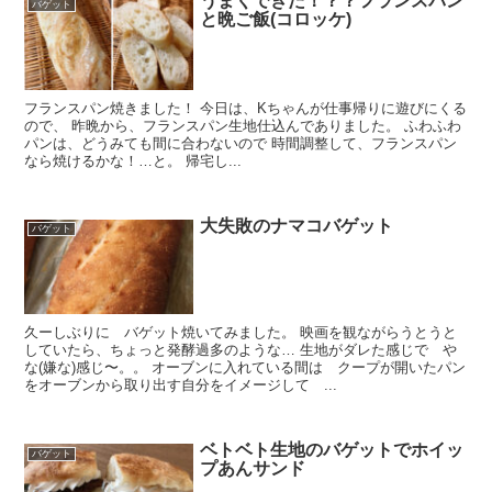
うまくできた！？？フランスパン
バゲット
と晩ご飯(コロッケ)
フランスパン焼きました！ 今日は、Kちゃんが仕事帰りに遊びにくる
ので、 昨晩から、フランスパン生地仕込んでありました。 ふわふわ
パンは、どうみても間に合わないので 時間調整して、フランスパン
なら焼けるかな！…と。 帰宅し...
大失敗のナマコバゲット
バゲット
久ーしぶりに バゲット焼いてみました。 映画を観ながらうとうと
していたら、ちょっと発酵過多のような… 生地がダレた感じで や
な(嫌な)感じ〜。。 オーブンに入れている間は クープが開いたパン
をオーブンから取り出す自分をイメージして ...
ベトベト生地のバゲットでホイッ
バゲット
プあんサンド