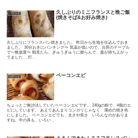
久しぶりのミニフランスと晩ご飯
バゲット
(焼きそば&お好み焼き)
久しぶりにフランスパン焼きました。 昨日から生地を仕込んでおき
ました。 30分おきにパンチング〜 気温が低いので、台所のテーブル
で一晩放置〜 朝見たら、ぎゅうぎゅうに膨らんで、蓋が持ち上がっ
てました… 打...
ベーコンエピ
バゲット
ちょっとご無沙汰していたベーコンエピです。 240gの粉で、4個のエ
ピにしています。 あえてあんまりコンガリじゃなく 薄めの焼き色
にしました。 ベーコンエピでも、太さや長さ いろんなのがありま
すね。中の具も、いろい...