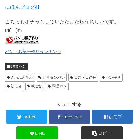
にほんブログ村
こちらもポチっとしていただけたらうれしいです。
m(__)m
パン・お菓子作りランキング
惣菜パン
ふわふわ生地
グラタンパン
コストコの粉
パン作り
初心者
晩ご飯
調理パン
シェアする
Twitter
Facebook
はてブ
LINE
コピー