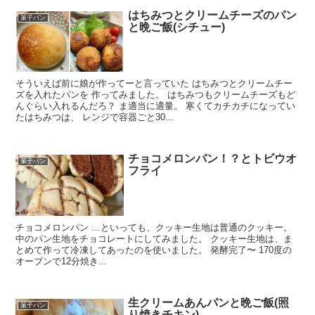
はちみつとクリームチーズのパン
菓子パン
と晩ご飯(シチュー)
そういえば前に娘が作ってーと言っていた はちみつとクリームチー
ズを入れたパンを 作ってみました。 はちみつもクリームチーズもど
んぐらい入れるんだろ？ ま適当に適量。 寒くてカチカチになってい
たはちみつは、 レンジで容器ごと30...
チョコメロンパン！？とトビウオ
菓子パン
フライ
チョコメロンパン …といっても、クッキー生地は普通のクッキー。
中のパン生地をチョコレートにしてみました。 クッキー生地は、ま
とめて作って冷凍してあったのを使いました。 発酵完了〜 170度の
オーブンで12分焼き...
生クリームあんパンと晩ご飯(照
菓子パン
り焼きチキン)