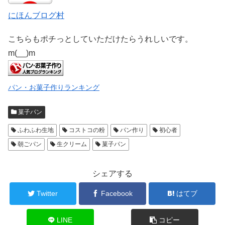
にほんブログ村
こちらもポチっとしていただけたらうれしいです。
m(__)m
パン・お菓子作りランキング
菓子パン
ふわふわ生地
コストコの粉
パン作り
初心者
朝ごパン
生クリーム
菓子パン
シェアする
Twitter
Facebook
はてブ
LINE
コピー