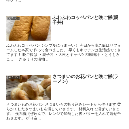
生クリ...
ふわふわコッペパンと晩ご飯(親
菓子パン
子丼)
ふわふわコッペパン シンプルにうまーい！ 今日から晩ご飯はリフォ
ームした本家で 作って食べました。 早くもキッチンは生活感でてき
てます！ 晩ご飯は ・親子丼 ・大根とキャベツの味噌汁 ・とうもろ
こし ・きゅうりの漬物 ...
さつまいのお花パンと晩ご飯(ラ
菓子パン
ーメン)
さつまいものお花パン さつまいもの折り込みシートから作ります 柔
らかくしたさつまいもを潰していきます。 材料入れて混ぜていきま
す。 強力粉混ぜ込んで、レンジで加熱した後 バターを入れて混ぜ合
わせます。 折り込...