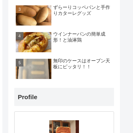
ずらーりコッペパンと手作
りカターレグッズ
ウインナーパンの簡単成
形！と油淋鶏
無印のケースはオーブン天
板にピッタリ！！
Profile