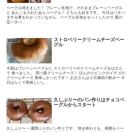
ベーグル焼きました！ プレーン生地で、そのままプレーンベーグル
と あんこを入れたあんベーグル！ どちらも好きです。 今日はバタバ
タする事をわかっていながら、ベーグル生地をセットしたので 案の
定バタバ...
ストロベリークリームチーズベー
ベーグル
グル
今朝はプレーンベーグルに ストロベリーのクリームチーズをはさん
で 食べました。 四つ葉クリームチーズ！ ほんのりピンクのイチゴの
クリームチーズ 美味しかったです！ お父さんは２日連続の飲み〜 今
日はらくで美味しいし...
久しぶり〜のパン作りはチョコベ
ベーグル
ーグルからスタート
久しぶり〜 一週間ぶりのパン作りです。 焼き終わりも、再開もベー