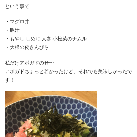
という事で
・マグロ丼
・豚汁
・もやし.しめじ.人参.小松菜のナムル
・大根の皮きんぴら
私だけアボガドのせ〜
アボガドちょっと若かったけど、それでも美味しかったで
す！