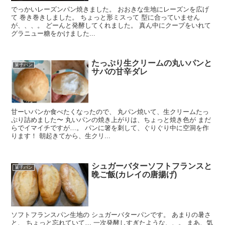
でっかいレーズンパン焼きました。 おおきな生地にレーズンを広げ
て 巻き巻きしました。 ちょっと形ミスって 型に合っていません
が、、、。 どーんと発酵してくれました。 真ん中にクープをいれて
グラニュー糖をかけました...
たっぷり生クリームの丸いパンと
菓子パン
サバの甘辛ダレ
甘ーいパンか食べたくなったので、 丸パン焼いて、生クリームたっ
ぷり詰めました〜 丸いパンの焼き上がりは、ちょっと焼き色が まだ
らでイマイチですが…。 パンに箸を刺して、ぐりぐり中に空洞を作
ります！ 朝起きてから、生クリ...
シュガーバターソフトフランスと
菓子パン
晩ご飯(カレイの唐揚げ)
ソフトフランスパン生地の シュガーバターパンです。 あまりの暑さ
と、 ちょっと忘れていて… 一次発酵しすぎたような、、。 まあ、気