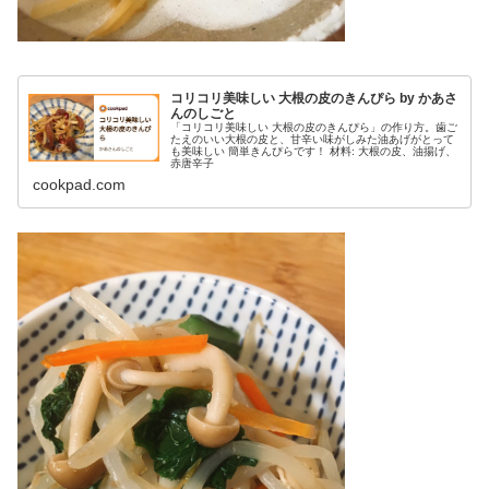
コリコリ美味しい 大根の皮のきんぴら by かあさ
んのしごと
「コリコリ美味しい 大根の皮のきんぴら」の作り方。歯ご
たえのいい大根の皮と、甘辛い味がしみた油あげがとって
も美味しい 簡単きんぴらです！ 材料: 大根の皮、油揚げ、
赤唐辛子
cookpad.com