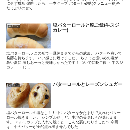
にせず成形 発酵したら、一本クープ バターと砂糖(グラニュー糖)を
たっぷりのせて ...
塩バターロールと晩ご飯(牛スジ
菓子パン
カレー)
塩バターロール この形で一旦休ませてからの成形。 バターを巻いて
発酵を待ちます。 いい感じに焼けました。 ちょっと濃いめの塩が、
暑い夏に 塩しおーっと美味しかったです！ ついでに晩ご飯 ・牛スジ
カレー ・じ...
バターロールとレーズンシュガー
菓子パン
塩バターロールの塩なし！！ 中にバターをかたまりで入れたバター
ロール焼きました。 シンプルだけど、生地の美味しさが味わえま
す。 アルミカップに入れて焼くと、こんな裏になりました〜 今回
は、中のバターが全然流れ出ませんでした...