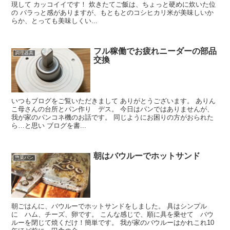
現して カッコイイです！ 炊きたてご飯は、ちょっと硬めに炊いた位
の パラっと感がありますが、もともとのコシヒカリ米が美味しいか
らか、とっても美味しくい...
フル稼働でお疲れニーダーの部品
調理器具
交換
いつもブログをご覧いただきまして ありがとうございます。 ありん
こ母さんの台所とパン作り デス。 今日はパンではありませんが、
我が家のパンコネ機のお話です。 同じようにお困りの方がおられた
ら…と思い ブログを書...
朝はバウルーでホットサンド
惣菜パン
朝ごはんに、バウルーでホットサンドをしました。 具はシンプル
に ハム、チーズ、卵です。 こんな感じで、順に具を乗せて バウ
ルーを閉じて焼くだけ！簡単です。 我が家のバウルーはかれこれ10