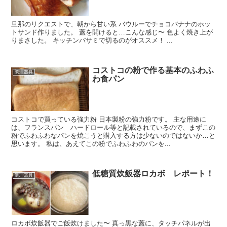
旦那のリクエストで、朝から甘い系 バウルーでチョコバナナのホッ
トサンド作りました。 蓋を開けると…こんな感じ〜 色よく焼き上が
りまさした。 キッチンバサミで切るのがオススメ！ ...
コストコの粉で作る基本のふわふ
調理器具
わ食パン
コストコで買っている強力粉 日本製粉の強力粉です。 主な用途に
は、フランスパン ハードロール等と記載されているので、まずこの
粉でふわふわなパンを焼こうと購入する方は少ないのではないか…と
思います。 私は、あえてこの粉でふわふわのパンを...
低糖質炊飯器ロカボ レポート！
調理器具
ロカボ炊飯器でご飯炊けました〜 真っ黒な蓋に、タッチパネルが出