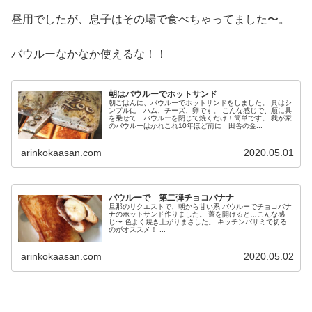
昼用でしたが、息子はその場で食べちゃってました〜。
バウルーなかなか使えるな！！
朝はバウルーでホットサンド
朝ごはんに、バウルーでホットサンドをしました。 具はシ
ンプルに ハム、チーズ、卵です。 こんな感じで、順に具
を乗せて バウルーを閉じて焼くだけ！簡単です。 我が家
のバウルーはかれこれ10年ほど前に 田舎の金...
arinkokaasan.com
2020.05.01
バウルーで 第二弾チョコバナナ
旦那のリクエストで、朝から甘い系 バウルーでチョコバナ
ナのホットサンド作りました。 蓋を開けると…こんな感
じ〜 色よく焼き上がりまさした。 キッチンバサミで切る
のがオススメ！ ...
arinkokaasan.com
2020.05.02