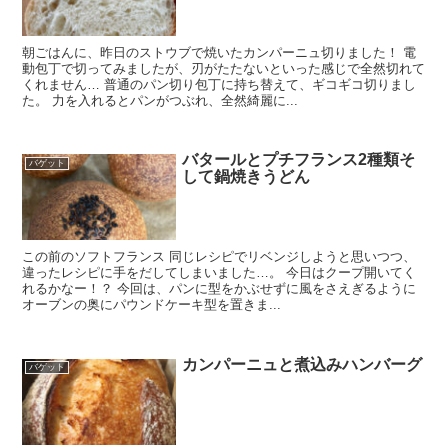
朝ごはんに、昨日のストウブで焼いたカンパーニュ切りました！ 電
動包丁で切ってみましたが、刃がたたないといった感じで全然切れて
くれません… 普通のパン切り包丁に持ち替えて、ギコギコ切りまし
た。 力を入れるとパンがつぶれ、全然綺麗に...
バタールとプチフランス2種類そ
バゲット
して鍋焼きうどん
この前のソフトフランス 同じレシピでリベンジしようと思いつつ、
違ったレシピに手をだしてしまいました…。 今日はクープ開いてく
れるかなー！？ 今回は、パンに型をかぶせずに風をさえぎるように
オーブンの奥にパウンドケーキ型を置きま...
カンパーニュと煮込みハンバーグ
バゲット