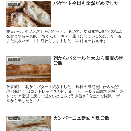
バゲット今日も全然だめでした
バゲット
昨日から、仕込んでいたバゲット。 初めて、冷蔵庫で14時間の低温
発酵とやらを実践。 ちゃんとテキスト通りにしているのに、今日も
また失敗バゲットに終わりましました…⤵︎⤵︎ はぁーお見せす...
朝からバタールと天ぷら蕎麦の晩
バゲット
ご飯
仕事前に、朝からバタール焼きました！ 昨日の帰宅後に仕込んだ生
地 今回も水はコントレックスを使いました。 一晩冷蔵庫で発酵。 起
きてすぐ室温に戻し〜温かいところで引き続き2倍位まで発酵。 ボー
ルから出したところ...
カンパーニュ断面と晩ご飯
バゲット