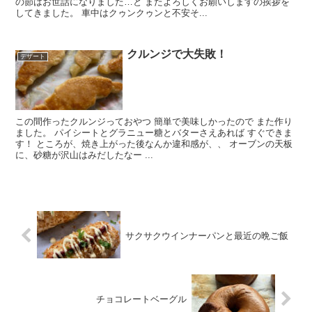
の節はお世話になりました…と またよろしくお願いしますの挨拶を
してきました。 車中はクゥンクゥンと不安そ...
クルンジで大失敗！
デザート
この間作ったクルンジっておやつ 簡単で美味しかったので また作り
ました。 パイシートとグラニュー糖とバターさえあれば すぐできま
す！ ところが、焼き上がった後なんか違和感が、、 オーブンの天板
に、砂糖が沢山はみだしたなー ...
サクサクウインナーパンと最近の晩ご飯
チョコレートベーグル