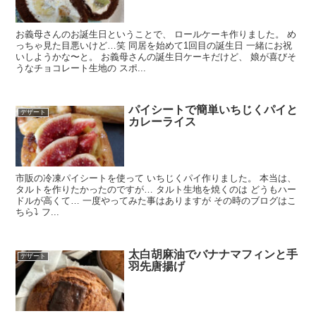
お義母さんのお誕生日ということで、 ロールケーキ作りました。 め
っちゃ見た目悪いけど…笑 同居を始めて1回目の誕生日 一緒にお祝
いしようかな〜と。 お義母さんの誕生日ケーキだけど、 娘が喜びそ
うなチョコレート生地の スポ...
パイシートで簡単いちじくパイと
デザート
カレーライス
市販の冷凍パイシートを使って いちじくパイ作りました。 本当は、
タルトを作りたかったのですが… タルト生地を焼くのは どうもハー
ドルが高くて… 一度やってみた事はありますが その時のブログはこ
ちら⤵︎ フ...
太白胡麻油でバナナマフィンと手
デザート
羽先唐揚げ