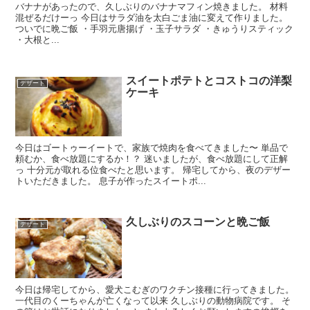
バナナがあったので、久しぶりのバナナマフィン焼きました。 材料
混ぜるだけーっ 今日はサラダ油を太白ごま油に変えて作りました。
ついでに晩ご飯 ・手羽元唐揚げ ・玉子サラダ ・きゅうりスティック
・大根と...
スイートポテトとコストコの洋梨
デザート
ケーキ
今日はゴートゥーイートで、家族で焼肉を食べてきました〜 単品で
頼むか、食べ放題にするか！？ 迷いましたが、食べ放題にして正解
っ 十分元が取れる位食べたと思います。 帰宅してから、夜のデザー
トいただきました。 息子が作ったスイートポ...
久しぶりのスコーンと晩ご飯
デザート
今日は帰宅してから、愛犬こむぎのワクチン接種に行ってきました。
一代目のくーちゃんが亡くなって以来 久しぶりの動物病院です。 そ