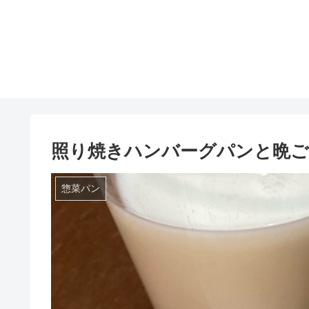
照り焼きハンバーグパンと晩ご
惣菜パン