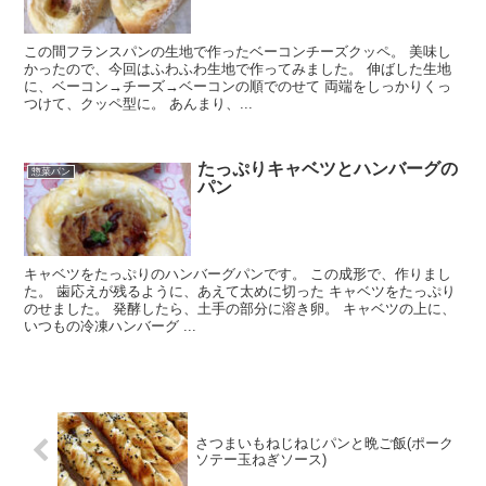
この間フランスパンの生地で作ったベーコンチーズクッペ。 美味し
かったので、今回はふわふわ生地で作ってみました。 伸ばした生地
に、ベーコン→チーズ→ベーコンの順でのせて 両端をしっかりくっ
つけて、クッペ型に。 あんまり、...
たっぷりキャベツとハンバーグの
惣菜パン
パン
キャベツをたっぷりのハンバーグパンです。 この成形で、作りまし
た。 歯応えが残るように、あえて太めに切った キャベツをたっぷり
のせました。 発酵したら、土手の部分に溶き卵。 キャベツの上に、
いつもの冷凍ハンバーグ ...
さつまいもねじねじパンと晩ご飯(ポーク
ソテー玉ねぎソース)