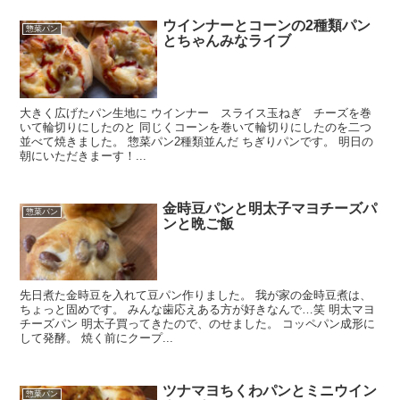
ウインナーとコーンの2種類パン
惣菜パン
とちゃんみなライブ
大きく広げたパン生地に ウインナー スライス玉ねぎ チーズを巻
いて輪切りにしたのと 同じくコーンを巻いて輪切りにしたのを二つ
並べて焼きました。 惣菜パン2種類並んだ ちぎりパンです。 明日の
朝にいただきまーす！...
金時豆パンと明太子マヨチーズパ
惣菜パン
ンと晩ご飯
先日煮た金時豆を入れて豆パン作りました。 我が家の金時豆煮は、
ちょっと固めです。 みんな歯応えある方が好きなんで…笑 明太マヨ
チーズパン 明太子買ってきたので、のせました。 コッペパン成形に
して発酵。 焼く前にクープ...
ツナマヨちくわパンとミニウイン
惣菜パン