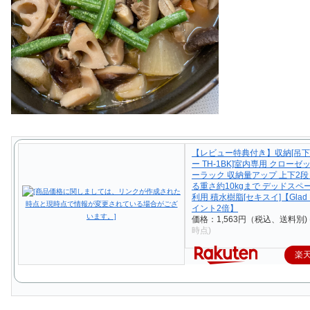
【レビュー特典付き】収納[吊
ー TH-1BK]室内専用 クローゼ
ーラック 収納量アップ 上下2段
る重さ約10kgまで デッドスペ
利用 積水樹脂[セキスイ]【Glad 
イント2倍】
価格：1,563円（税込、送料別)
時点)
楽