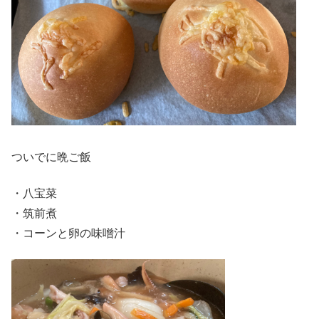
ついでに晩ご飯
・八宝菜
・筑前煮
・コーンと卵の味噌汁