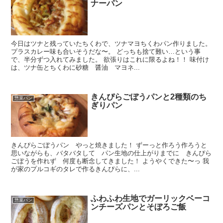
ナーパン
今日はツナと残っていたちくわで、ツナマヨちくわパン作りました。
プラスカレー味も合いそうだな〜。 どっちも捨て難い…という事
で、半分ずつ入れてみました。 欲張りはこれに限るよね！！ 味付け
は、ツナ缶とちくわに砂糖 醤油 マヨネ...
きんぴらごぼうパンと2種類のち
惣菜パン
ぎりパン
きんぴらごぼうパン やっと焼きました！ ずーっと作ろう作ろうと
思いながらも、バタバタして パン生地の仕上がりまでに きんぴら
ごぼうを作れず 何度も断念してきました！ ようやくできた〜っ 我
が家のプルコギのタレで作るきんぴらに、...
ふわふわ生地でガーリックベーコ
惣菜パン
ンチーズパンとそぼろご飯