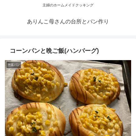
主婦のホームメイドクッキング
ありんこ母さんの台所とパン作り
コーンパンと晩ご飯(ハンバーグ)
惣菜パン