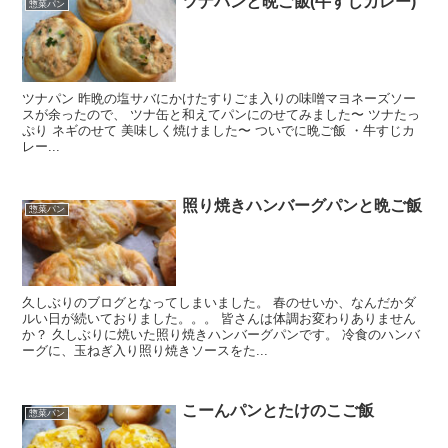
ツナパンと晩ご飯(牛すじカレー)
惣菜パン
ツナパン 昨晩の塩サバにかけたすりごま入りの味噌マヨネーズソー
スが余ったので、 ツナ缶と和えてパンにのせてみました〜 ツナたっ
ぷり ネギのせて 美味しく焼けました〜 ついでに晩ご飯 ・牛すじカ
レー...
照り焼きハンバーグパンと晩ご飯
惣菜パン
久しぶりのブログとなってしまいました。 春のせいか、なんだかダ
ルい日が続いておりました。。。 皆さんは体調お変わりありません
か？ 久しぶりに焼いた照り焼きハンバーグパンです。 冷食のハンバ
ーグに、玉ねぎ入り照り焼きソースをた...
こーんパンとたけのこご飯
惣菜パン