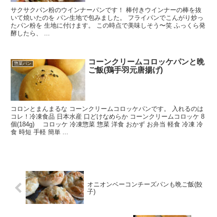
サクサクパン粉のウインナーパンです！ 棒付きウインナーの棒を抜
いて焼いたのを パン生地で包みました。 フライパンでこんがり炒っ
たパン粉を 生地に付けます。 この時点で美味しそう〜笑 ふっくら発
酵したら、 ...
コーンクリームコロッケパンと晩
惣菜パン
ご飯(鶏手羽元唐揚げ)
コロンとまんまるな コーンクリームコロッケパンです。 入れるのは
コレ！冷凍食品 日本水産 口どけなめらか コーンクリームコロッケ 8
個(184g) コロッケ 冷凍惣菜 惣菜 洋食 おかず お弁当 軽食 冷凍 冷
食 時短 手軽 簡単 ...
オニオンベーコンチーズパンも晩ご飯(餃
子)