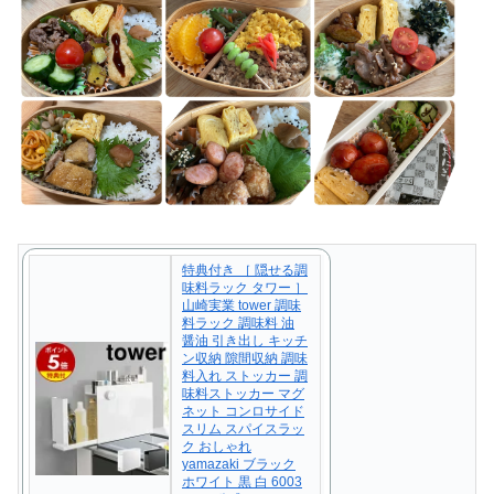
特典付き ［ 隠せる調
味料ラック タワー ］
山崎実業 tower 調味
料ラック 調味料 油
醤油 引き出し キッチ
ン収納 隙間収納 調味
料入れ ストッカー 調
味料ストッカー マグ
ネット コンロサイド
スリム スパイスラッ
ク おしゃれ
yamazaki ブラック
ホワイト 黒 白 6003