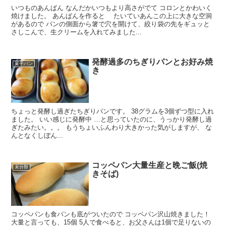
いつものあんぱん なんだかいつもより高さがでて コロンとかわいく
焼けました。 あんぱんを作ると たいていあんこの上に大きな空洞
があるので パンの側面から箸で穴を開けて、絞り袋の先をギュッと
さしこんで、生クリームを入れてみました...
発酵過多のちぎりパンとお好み焼
菓子パン
き
ちょっと発酵し過ぎたちぎりパンです。 38グラムを3個ずつ型に入れ
ました。 いい感じに発酵中 …と思っていたのに、うっかり発酵し過
ぎたみたい。。。 もうちょいふんわり大きかった気がしますが、 な
んとなくしぼん...
コッペパン大量生産と晩ご飯(焼
未分類
きそば)
コッペパンも食パンも底がついたので コッペパン沢山焼きました！
大量と言っても、15個 5人で食べると、お父さんは1個で足りないの