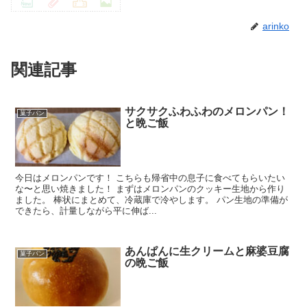
arinko
関連記事
サクサクふわふわのメロンパン！
菓子パン
と晩ご飯
今日はメロンパンです！ こちらも帰省中の息子に食べてもらいたい
な〜と思い焼きました！ まずはメロンパンのクッキー生地から作り
ました。 棒状にまとめて、冷蔵庫で冷やします。 パン生地の準備が
できたら、計量しながら平に伸ば...
あんぱんに生クリームと麻婆豆腐
菓子パン
の晩ご飯