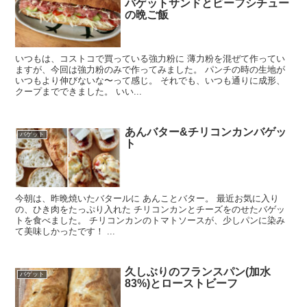
バゲットサンドとビーフシチュー
の晩ご飯
いつもは、コストコで買っている強力粉に 薄力粉を混ぜて作ってい
ますが、今回は強力粉のみで作ってみました。 パンチの時の生地が
いつもより伸びないな〜って感じ。 それでも、いつも通りに成形、
クープまでできました。 いい...
あんバター&チリコンカンバゲッ
バゲット
ト
今朝は、昨晩焼いたバタールに あんことバター。 最近お気に入り
の、ひき肉をたっぷり入れた チリコンカンとチーズをのせたバゲッ
トを食べました。 チリコンカンのトマトソースが、少しパンに染み
て美味しかったです！ ...
久しぶりのフランスパン(加水
バゲット
83%)とローストビーフ