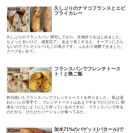
久しぶりのナマコフランスとエビ
バゲット
フライカレー
久しぶりのフランスパン 帰宅してから、生地作りをはじめました。
ちょっと太いけど、成形完了。 あまり長くすると、オーブンに入ら
ないので だいたいいつもこの長さです。 ふんわり発酵できました。
クープをいれて...
フランスパンでフレンチトース
バゲット
ト！と晩ご飯
昨日焼いたフランスパンでフレンチトーストを作りました。 私は濡
れたパンが苦手で… フレンチトーストはあえて中までひたひたに 卵
液をつけないようにして作っているのですが、 フランスパンで作る
のだから、ひたひたバージョンが食べてみた...
加水71%のバゲット(バタール)で
バゲット