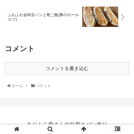
ふわふわ金時豆パンと晩ご飯(豚のロール
カツ)
コメント
コメントを書き込む
ホーム
バゲット
ありんこ母さんの台所とパン作り
© 2020 ありんこ母さんの台所とパン作り.