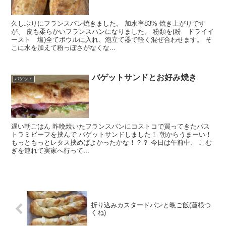
久しぶりにフランスパン焼きました。 加水率83% 焼き上がりです
が、 皮も柔らかいフランスパンになりました。 粉類を(粉 ドライイ
ースト 塩)全てボウルに入れ、泡立て器で軽く混ぜ合わせます。 そ
こに水を加えて粉っぽさがなくな...
バゲットサンドとお好み焼き
バゲット
遅い朝ごはん 昨晩焼いたフランスパンにコストコで買ってきたパス
トラミビーフを挟んで バゲットサンドしました！ 朝からうまーい！
もっともっとレタス挟めばよかったかな！？？ 今日は午前中、 こむ
ぎを連れて実家へ行って...
折り込みカスタードパンと晩ご飯(蓮根つ
くね)