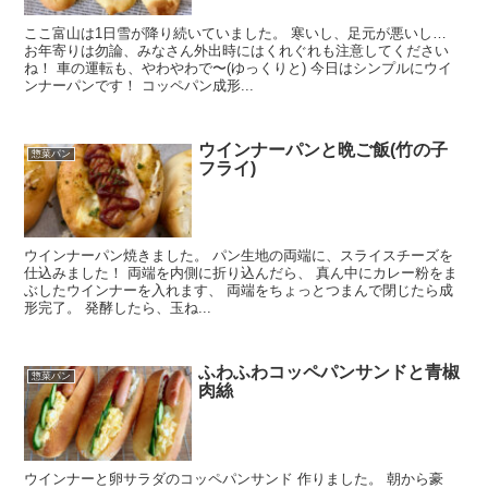
ここ富山は1日雪が降り続いていました。 寒いし、足元が悪いし…
お年寄りは勿論、みなさん外出時にはくれぐれも注意してください
ね！ 車の運転も、やわやわで〜(ゆっくりと) 今日はシンプルにウイ
ンナーパンです！ コッペパン成形...
ウインナーパンと晩ご飯(竹の子
惣菜パン
フライ)
ウインナーパン焼きました。 パン生地の両端に、スライスチーズを
仕込みました！ 両端を内側に折り込んだら、 真ん中にカレー粉をま
ぶしたウインナーを入れます、 両端をちょっとつまんで閉じたら成
形完了。 発酵したら、玉ね...
ふわふわコッペパンサンドと青椒
惣菜パン
肉絲
ウインナーと卵サラダのコッペパンサンド 作りました。 朝から豪