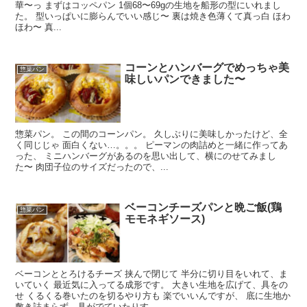
華〜っ まずはコッペパン 1個68〜69gの生地を船形の型にいれまし
た。 型いっぱいに膨らんでいい感じ〜 裏は焼き色薄くて真っ白 ほわ
ほわ〜 真...
コーンとハンバーグでめっちゃ美
惣菜パン
味しいパンできました〜
惣菜パン。 この間のコーンパン。 久しぶりに美味しかったけど、全
く同じじゃ 面白くない…。。。 ピーマンの肉詰めと一緒に作ってあ
った、 ミニハンバーグがあるのを思い出して、横にのせてみまし
た〜 肉団子位のサイズだったので、...
ベーコンチーズパンと晩ご飯(鶏
惣菜パン
モモネギソース)
ベーコンととろけるチーズ 挟んで閉じて 半分に切り目をいれて、ま
いていく 最近気に入ってる成形です。 大きい生地を広げて、具をの
せ くるくる巻いたのを切るやり方も 楽でいいんですが、 底に生地か
敷き詰まらず、具がでていたりす...