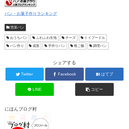
パン・お菓子作りランキング
惣菜パン
おうちパン
ふわふわ生地
チーズ
トイプードル
パン作り
成形
手作りパン
晩ご飯
調理パン
シェアする
Twitter
Facebook
はてブ
LINE
コピー
にほんブログ村