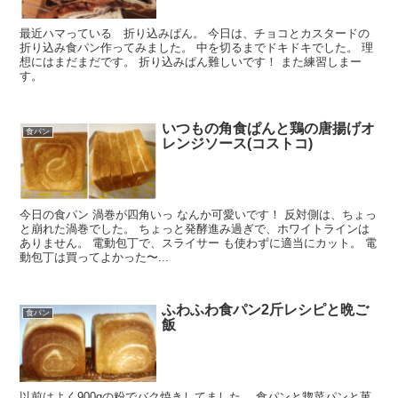
最近ハマっている 折り込みぱん。 今日は、チョコとカスタードの
折り込み食パン作ってみました。 中を切るまでドキドキでした。 理
想にはまだまだです。 折り込みぱん難しいです！ また練習しまー
す。
いつもの角食ぱんと鶏の唐揚げオ
食パン
レンジソース(コストコ)
今日の食パン 渦巻が四角いっ なんか可愛いです！ 反対側は、ちょっ
と崩れた渦巻でした。 ちょっと発酵進み過ぎで、ホワイトラインは
ありません。 電動包丁で、スライサー も使わずに適当にカット。 電
動包丁は買ってよかった〜...
ふわふわ食パン2斤レシピと晩ご
食パン
飯
以前はよく900gの粉でバク焼きしてました。 食パンと惣菜パンと菓