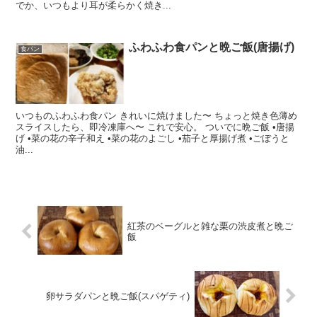
でか、いつもより耳が柔らかく焼き...
ふわふわ食パンと晩ご飯(唐揚げ)
食パン
いつものふわふわ食パン きれいに焼けました〜 ちょっと焼き色薄め
スライスしたら、即冷凍庫へ〜 これで安心。 ついでに晩ご飯 •唐揚
げ •菜の花の辛子和え •菜の花のよごし •茄子と厚揚げ煮 •ごぼうと
油...
紅茶のベーグルと雑な栗の渋皮煮と晩ご
飯
卵サラダパンと晩ご飯(スパゲティ)