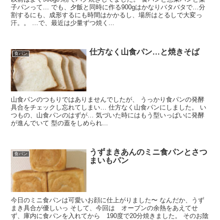
子パンって… でも、夕飯と同時に作る900gはかなりバタバタで…分
割するにも、成形するにも時間はかかるし、場所はとるしで大変っ
汗。。 …で、最近は少量ずつ焼く...
仕方なく山食パン…と焼きそば
食パン
山食パンのつもりではありませんでしたが、 うっかり食パンの発酵
具合をチェックし忘れてしまい… 仕方なく山食パンにしました。 い
つもの、山食パンのはずが… 気づいた時にはもう型いっぱいに発酵
が進んでいて 型の蓋をしめられ...
うずまきあんのミニ食パンとさつ
食パン
まいもパン
今日のミニ食パンは可愛いお顔に仕上がりました〜 なんだか、うず
まき具合が優しいっ そして、今回は オーブンの余熱をあえてせ
ず、庫内に食パンを入れてから 190度で20分焼きました。 そのお陰