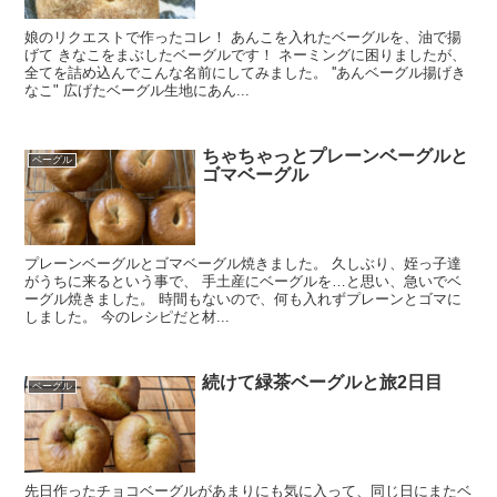
娘のリクエストで作ったコレ！ あんこを入れたベーグルを、油で揚
げて きなこをまぶしたベーグルです！ ネーミングに困りましたが、
全てを詰め込んでこんな名前にしてみました。 ''あんベーグル揚げき
なこ" 広げたベーグル生地にあん...
ちゃちゃっとプレーンベーグルと
ベーグル
ゴマベーグル
プレーンベーグルとゴマベーグル焼きました。 久しぶり、姪っ子達
がうちに来るという事で、 手土産にベーグルを…と思い、急いでベ
ーグル焼きました。 時間もないので、何も入れずプレーンとゴマに
しました。 今のレシピだと材...
続けて緑茶ベーグルと旅2日目
ベーグル
先日作ったチョコベーグルがあまりにも気に入って、同じ日にまたベ