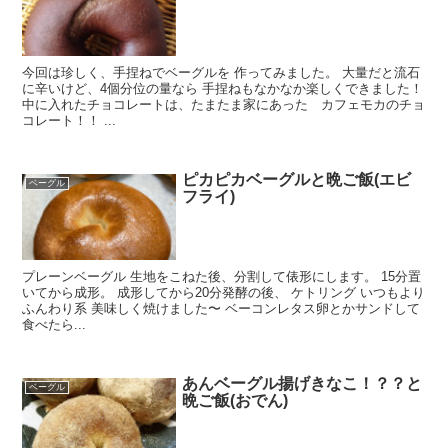
今回は珍しく、手捏ねでベーグルを 作ってみました。 大量だと流石
に辛いけど、4個分位の量なら 手捏ねもなかなか楽しくできました！
中に入れたチョコレートは、たまたま家にあった カフェモカのチョ
コレート！！ ...
ピカピカベーグルと晩ご飯(エビ
ベーグル
フライ)
プレーンベーグル 生地をこねた後、分割して俵形にします。 15分置
いてから成形。 成形してから20分発酵の後、 ケトリング いつもより
ふんわり系 美味しく焼けました〜 ベーコンレタス卵とかサンドして
食べたら...
あんベーグル揚げきなこ！？？と
ベーグル
晩ご飯(おでん)