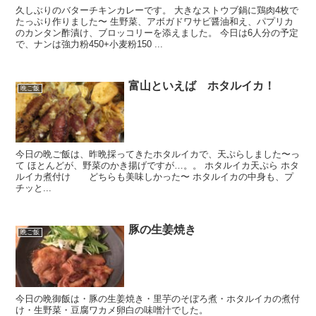
久しぶりのバターチキンカレーです。 大きなストウブ鍋に鶏肉4枚で
たっぷり作りました〜 生野菜、アボガドワサビ醤油和え、パプリカ
のカンタン酢漬け、ブロッコリーを添えました。 今日は6人分の予定
で、ナンは強力粉450+小麦粉150 ...
富山といえば ホタルイカ！
晩ご飯
今日の晩ご飯は、昨晩採ってきたホタルイカで、天ぷらしました〜っ
て ほとんどが、野菜のかき揚げですが…。。 ホタルイカ天ぷら ホタ
ルイカ煮付け どちらも美味しかった〜 ホタルイカの中身も、プ
チッと...
豚の生姜焼き
晩ご飯
今日の晩御飯は・豚の生姜焼き・里芋のそぼろ煮・ホタルイカの煮付
け・生野菜・豆腐ワカメ卵白の味噌汁でした。