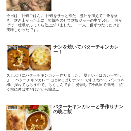
今日は、牡蠣ごはん。 牡蠣をサッと煮た 煮汁を加えてご飯を炊
き、炊き上がった上に 牡蠣をのせて炊飯ジャーの中で5分。 おか
げで、牡蠣がふっくら仕上がりました。 一人二個ずつだったけど、
美味しかったです。
ナンを焼いてバターチキンカレ
晩ご飯
ー！
久しぶりにバターチキンカレー作りました。 夏といえばカレーでし
ょ！ バターチキンカレーにはやっぱりナン！ ですよね〜っ パンコネ
機に捏ねてもらうので、らくちんです！ 分割して冷蔵庫で待機。 焼
く前に伸ばすだけだから簡単...
バターチキンカレーと手作りナン
晩ご飯
の晩ご飯