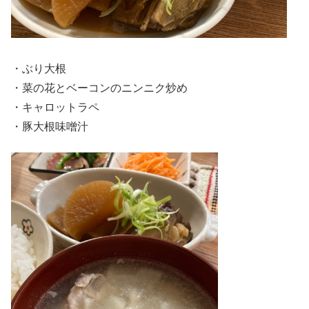
・ぶり大根
・菜の花とベーコンのニンニク炒め
・キャロットラペ
・豚大根味噌汁