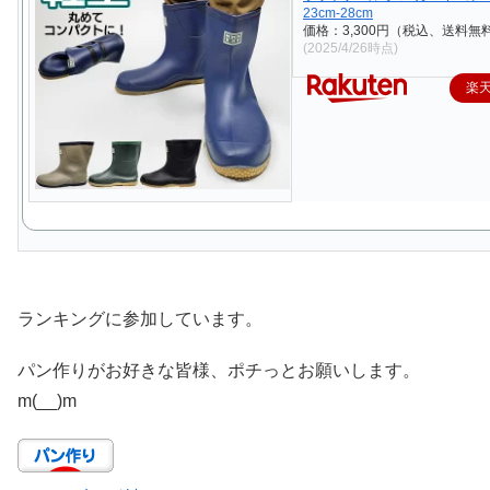
23cm-28cm
価格：3,300円（税込、送料無料
(2025/4/26時点)
楽
ランキングに参加しています。
パン作りがお好きな皆様、ポチっとお願いします。
m(__)m