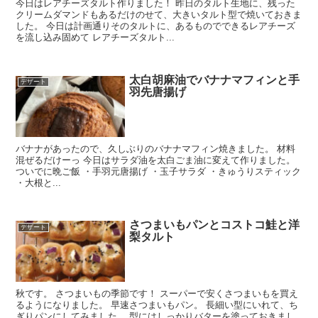
今日はレアチーズタルト作りました！ 昨日のタルト生地に、残った
クリームダマンドもあるだけのせて、大きいタルト型で焼いておきま
した。 今日は計画通りそのタルトに、あるものでできるレアチーズ
を流し込み固めて レアチーズタルト...
太白胡麻油でバナナマフィンと手
デザート
羽先唐揚げ
バナナがあったので、久しぶりのバナナマフィン焼きました。 材料
混ぜるだけーっ 今日はサラダ油を太白ごま油に変えて作りました。
ついでに晩ご飯 ・手羽元唐揚げ ・玉子サラダ ・きゅうりスティック
・大根と...
さつまいもパンとコストコ鮭と洋
デザート
梨タルト
秋です。 さつまいもの季節です！ スーパーで安くさつまいもを買え
るようになりました。 早速さつまいもパン。 長細い型にいれて、ち
ぎりパンにしてみました。 型にはしっかりバターを塗っておきまし