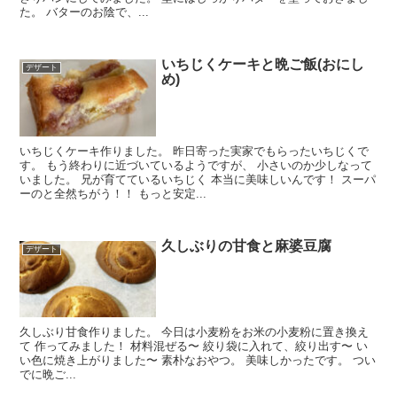
た。 バターのお陰で、...
いちじくケーキと晩ご飯(おにし
デザート
め)
いちじくケーキ作りました。 昨日寄った実家でもらったいちじくで
す。 もう終わりに近づいているようですが、 小さいのか少しなって
いました。 兄が育てているいちじく 本当に美味しいんです！ スーパ
ーのと全然ちがう！！ もっと安定...
久しぶりの甘食と麻婆豆腐
デザート
久しぶり甘食作りました。 今日は小麦粉をお米の小麦粉に置き換え
て 作ってみました！ 材料混ぜる〜 絞り袋に入れて、絞り出す〜 い
い色に焼き上がりました〜 素朴なおやつ。 美味しかったです。 つい
でに晩ご...