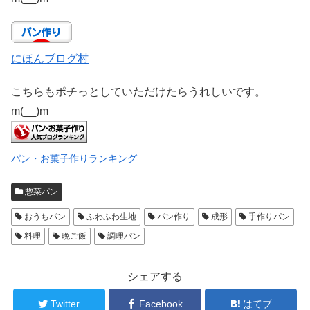
にほんブログ村
こちらもポチっとしていただけたらうれしいです。
m(__)m
パン・お菓子作りランキング
惣菜パン
おうちパン
ふわふわ生地
パン作り
成形
手作りパン
料理
晩ご飯
調理パン
シェアする
Twitter
Facebook
はてブ