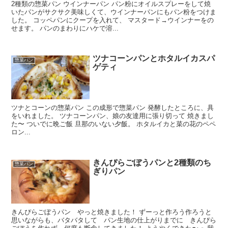
2種類の惣菜パン ウインナーパン パン粉にオイルスプレーをして焼
いたパンがサクサク美味しくて、ウインナーパンにもパン粉をつけま
した。 コッペパンにクープを入れて、 マスタード→ウインナーをの
せます。 パンのまわりにハケで溶...
ツナコーンパンとホタルイカスパ
惣菜パン
ゲティ
ツナとコーンの惣菜パン この成形で惣菜パン 発酵したところに、具
をいれました。 ツナコーンパン、娘の友達用に張り切って 焼きまし
た〜 ついでに晩ご飯 旦那のいない夕飯。 ホタルイカと菜の花のペペ
ロン...
きんぴらごぼうパンと2種類のち
惣菜パン
ぎりパン
きんぴらごぼうパン やっと焼きました！ ずーっと作ろう作ろうと
思いながらも、バタバタして パン生地の仕上がりまでに きんぴら