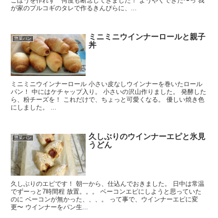
ごぼうを作れず 何度も断念してきました！ ようやくできた〜っ 我
が家のプルコギのタレで作るきんぴらに、...
ミニミニウインナーロールと親子
惣菜パン
丼
ミニミニウインナーロール 小さい皮なしウインナーを巻いたロール
パン！ 中にはケチャップ入り。 小さいの沢山作りました。 発酵した
ら、粉チーズを！ これだけで、ちょっと可愛くなる。 優しい焼き色
にしました。 ...
久しぶりのウインナーエピと氷見
惣菜パン
うどん
久しぶりのエピです！ 朝一から、仕込んでおきました。 日中は常温
でずーっと7時間程 放置。。。 ベーコンエピにしようと思っていた
のに ベーコンが無かった、、、。 って事で、ウインナーエピに変
更〜 ウインナーをパン生...