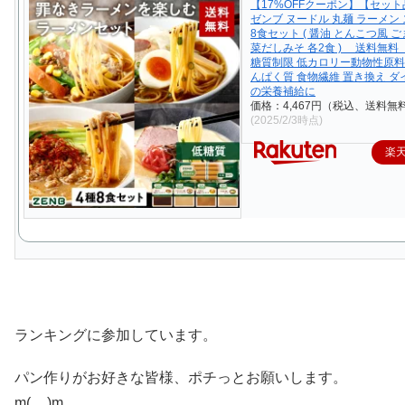
【17%OFFクーポン】【セット
ゼンブ ヌードル 丸麺 ラーメン 
8食セット ( 醤油 とんこつ風 ご
菜だしみそ 各2食 ) 送料無料 
糖質制限 低カロリー動物性原料
んぱく質 食物繊維 置き換え 
の栄養補給に
価格：4,467円（税込、送料無料
(2025/2/3時点)
楽
ランキングに参加しています。
パン作りがお好きな皆様、ポチっとお願いします。
m(__)m