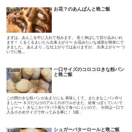
お花？のあんぱんと晩ご飯
菓子パン
まずは、あんこを中に入れて包みます。 長く伸ばして切り込みいれ
ます！ くるくるまいたら出来上がり〜 お花みたいな成形が簡単にで
きました。 あんまり…な仕上がりではありますが。 出来上がり〜 つ
いでに晩...
一口サイズのコロコロきな粉パン
菓子パン
と晩ご飯
この間のきな粉パンがあまりにも 美味しくて、またきなこパン作り
ました〜 キズだらけのアルミのボウルがまた、給食っぽくていいで
しょーっ！ きなこがパラパラ落ちて食べにくいので、 今回は一口で
入る小さめサイズで作ってみる事に！ 1個...
シュガーバターロールと晩ご飯
菓子パン