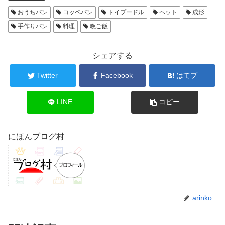
おうちパン
コッペパン
トイプードル
ペット
成形
手作りパン
料理
晩ご飯
シェアする
Twitter
Facebook
はてブ
LINE
コピー
にほんブログ村
arinko