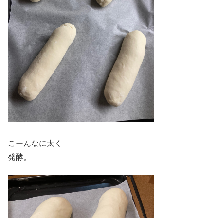
こーんなに太く
発酵。