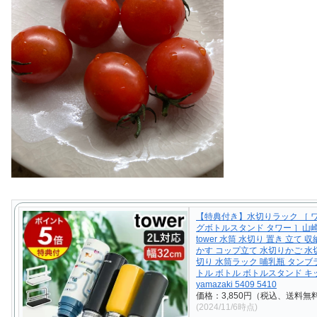
【特典付き】水切りラック ［ 
グボトルスタンド タワー ］山
tower 水筒 水切り 置き 立て 収
かす コップ立て 水切りかご 水
切り 水筒ラック 哺乳瓶 タンブ
トル ボトル ボトルスタンド 
yamazaki 5409 5410
価格：3,850円（税込、送料無料
(2024/11/6時点)