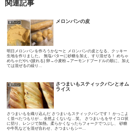
関連記事
メロンパンの皮
菓子パン
明日メロンパンを作ろうかな〜と メロンパンの皮となる、クッキー
生地を作りました。 無塩バターに砂糖を加え、すり混ぜる！ めちゃ
めちゃだやい(疲れる) 卵→小麦粉→アーモンドプードルの順に、加え
ては混ぜるの繰り...
さつまいもスティックパンとオム
菓子パン
ライス
さつまいもを織り込んだ さつまいもスティックパンです！ かっこよ
く並べたつもりが… 全然よくないな…笑。 さつまいもをサイコロ状
に切り、レンジで加熱。柔らかくなったらフォークでつぶし、 砂糖
や牛乳などを混ぜ合わせ、さつまいもシー...