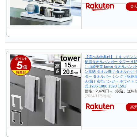
楽
【選べる特典付】［ キッチン
納扉タオルハンガー タワー H15 /
］山崎実業 tower タオルハン
ン収納 タオル掛け タオルかけ
ダー タオルバー シンク下収納扉
ん掛け 布巾ハンガー ホワイト 
式 1985 1986 1590 1591
価格：2,420円～（税込、送料無
(2024/11/6時点)
楽