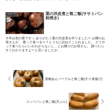
栗の渋皮煮と晩ご飯(ササミパン
デザート
粉焼き)
今年お初の栗ですっ ありがたく栗の渋皮煮を作りました〜 お隣のお
母さんが、 栗って食べる〜？とうちに訪ねてこられました。 どうや
って食べたらいいかわからないし…とお隣りのお母さん。 調べたら
すぐわかりますよーと言いましたが ...
黒糖あんベーグルと晩ご飯(すり身揚げ)
コッペパンと晩ご飯(天ぷら)