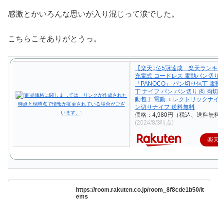
感激とかいろんな思いが入り混じって涙でした。
こちらこそありがとうっ。
【楽天1位5冠達成 楽天ランキ
充電式 コードレス 電動パン切
「PANOCO」 パン切り包丁 電
丁 ナイフ パン パン切り 肉 肉
動包丁 電動 エレクトリックナ
ン切りナイフ 送料無料
価格：4,980円（税込、送料無料
(2024/8/3時点)
楽
https://room.rakuten.co.jp/room_8f8cde1b50/it
ems