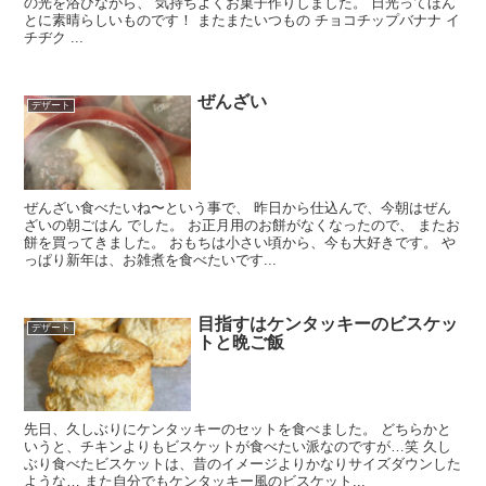
の光を浴びながら、 気持ちよくお菓子作りしました。 日光ってほん
とに素晴らしいものです！ またまたいつもの チョコチップバナナ イ
チヂク ...
ぜんざい
デザート
ぜんざい食べたいね〜という事で、 昨日から仕込んで、今朝はぜん
ざいの朝ごはん でした。 お正月用のお餅がなくなったので、 またお
餅を買ってきました。 おもちは小さい頃から、今も大好きです。 や
っぱり新年は、お雑煮を食べたいです...
目指すはケンタッキーのビスケッ
デザート
トと晩ご飯
先日、久しぶりにケンタッキーのセットを食べました。 どちらかと
いうと、チキンよりもビスケットが食べたい派なのですが…笑 久し
ぶり食べたビスケットは、昔のイメージよりかなりサイズダウンした
ような… また自分でもケンタッキー風のビスケット...