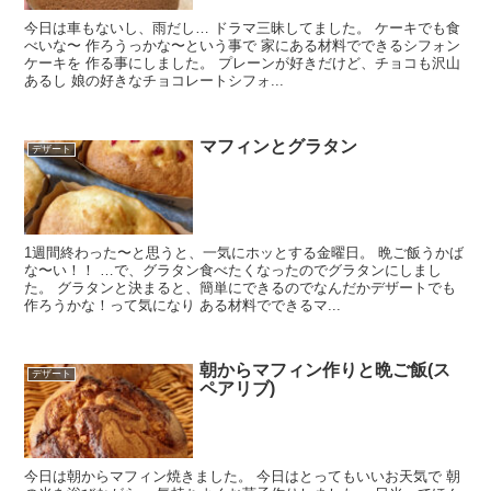
今日は車もないし、雨だし… ドラマ三昧してました。 ケーキでも食
べいな〜 作ろうっかな〜という事で 家にある材料でできるシフォン
ケーキを 作る事にしました。 プレーンが好きだけど、チョコも沢山
あるし 娘の好きなチョコレートシフォ...
マフィンとグラタン
デザート
1週間終わった〜と思うと、一気にホッとする金曜日。 晩ご飯うかば
な〜い！！ …で、グラタン食べたくなったのでグラタンにしまし
た。 グラタンと決まると、簡単にできるのでなんだかデザートでも
作ろうかな！って気になり ある材料でできるマ...
朝からマフィン作りと晩ご飯(ス
デザート
ペアリブ)
今日は朝からマフィン焼きました。 今日はとってもいいお天気で 朝