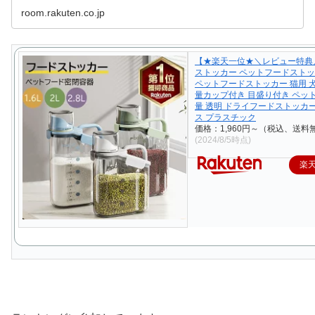
room.rakuten.co.jp
【★楽天一位★＼レビュー特典
ストッカー ペットフードストッ
ペットフードストッカー 猫用 犬
量カップ付き 目盛り付き ペッ
量 透明 ドライフードストッカ
ス プラスチック
価格：1,960円～（税込、送料無
(2024/8/5時点)
楽