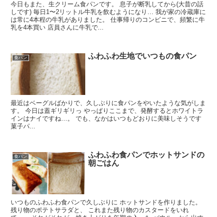
今日もまた、生クリーム食パンです。 息子が断乳してから(大昔の話
しです) 毎日1〜2リットル牛乳を飲むようになり… 我が家の冷蔵庫に
は常に4本程の牛乳がありました。 仕事帰りのコンビニで、頻繁に牛
乳を4本買い 店員さんに牛乳で...
ふわふわ生地でいつもの食パン
食パン
最近はベーグルばかりで、久しぶりに食パンをやいたような気がしま
す。 今日は蓋ギリギリっ やっぱりここまで、発酵するとホワイトラ
インはナイですね…。 でも、なかはいつもどおりに美味しそうです
菓子パ...
ふわふわ食パンでホットサンドの
食パン
朝ごはん
いつものふわふわ食パンで久しぶりに ホットサンドを作りました。
残り物のポテトサラダと、 これまた残り物のカスタードをいれ