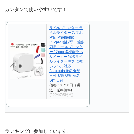
カンタンで使いやすいです！
ラベルプリンター ラ
ベルライター スマホ
対応 Phomemo
P12pro 熱転写・感熱
両用 シールプリンタ
ー 12mm 多機能ラベ
ルメーカー 宛名ラベ
ルライター 室外に強
いラベル対応
Bluetooth接続 食品
日付 整理整頓 宛名
DIY 日付
価格：3,750円（税
込、送料無料)
(2024/7/5時点)
ランキングに参加しています。