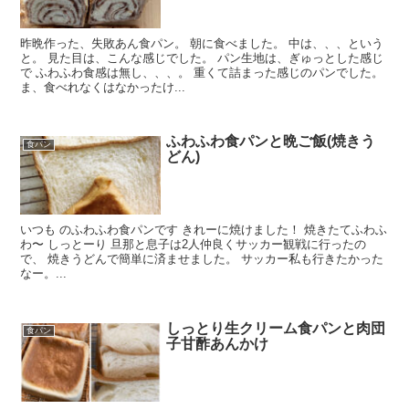
昨晩作った、失敗あん食パン。 朝に食べました。 中は、、、という
と。 見た目は、こんな感じでした。 パン生地は、ぎゅっとした感じ
で ふわふわ食感は無し、、、。 重くて詰まった感じのパンでした。
ま、食べれなくはなかったけ...
ふわふわ食パンと晩ご飯(焼きう
食パン
どん)
いつも のふわふわ食パンです きれーに焼けました！ 焼きたてふわふ
わ〜 しっとーり 旦那と息子は2人仲良くサッカー観戦に行ったの
で、 焼きうどんで簡単に済ませました。 サッカー私も行きたかった
なー。...
しっとり生クリーム食パンと肉団
食パン
子甘酢あんかけ