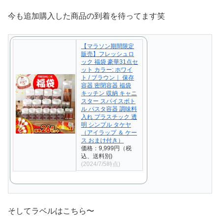
今も追加購入した商品の到着を待ってます笑
【マラソン期間限定
販売】フレッシュロ
ック 福袋 豪華31点セ
ット カラー: ホワイ
ト / ブラウン｜ 保存
容器 密閉容器 福袋
キッチン 収納 キャニ
スター スパイスボト
ル パスタ容器 調味料
入れ プラスチック 透
明 シンプル タケヤ
（アイラップ ＆ ケー
ス おまけ付き）
価格：9,999円（税
込、送料別)
(2024/7/5時点)
そしてラベルはこちら〜