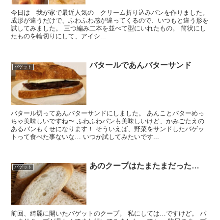
今日は 我が家で最近人気の クリーム折り込みパンを作りました。
成形が違うだけで、ふわふわ感が違ってくるので、いつもと違う形を
試してみました。 三つ編み二本を並べて型にいれたもの。 筒状にし
たものを輪切りにして、アイシ...
バタールであんバターサンド
バゲット
バタール切ってあんバターサンドにしました。 あんことバターめっ
ちゃ美味しいですね〜 ふわふわパンも美味しいけど、かみごたえの
あるパンもくせになります！ そういえば、野菜をサンドしたバゲッ
トって食べた事ないな… いつか試してみたいです...
あのクープはたまたまだった…
バゲット
前回、綺麗に開いたバゲットのクープ。 私にしては…ですけど。 パ