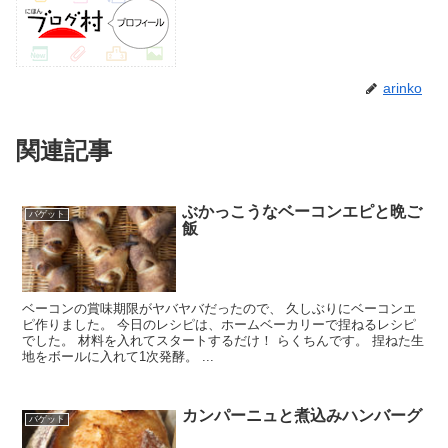
arinko
関連記事
ぶかっこうなベーコンエピと晩ご
バゲット
飯
ベーコンの賞味期限がヤバヤバだったので、 久しぶりにベーコンエ
ピ作りました。 今日のレシピは、ホームベーカリーで捏ねるレシピ
でした。 材料を入れてスタートするだけ！ らくちんです。 捏ねた生
地をボールに入れて1次発酵。 ...
カンパーニュと煮込みハンバーグ
バゲット