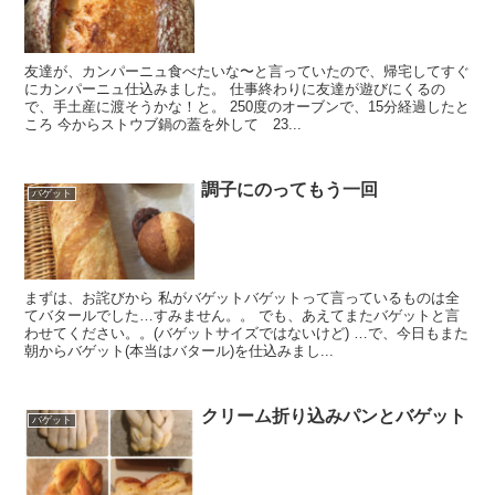
友達が、カンパーニュ食べたいな〜と言っていたので、帰宅してすぐ
にカンパーニュ仕込みました。 仕事終わりに友達が遊びにくるの
で、手土産に渡そうかな！と。 250度のオーブンで、15分経過したと
ころ 今からストウブ鍋の蓋を外して 23...
調子にのってもう一回
バゲット
まずは、お詫びから 私がバゲットバゲットって言っているものは全
てバタールでした…すみません。。 でも、あえてまたバゲットと言
わせてください。。(バゲットサイズではないけど) …で、今日もまた
朝からバゲット(本当はバタール)を仕込みまし...
クリーム折り込みパンとバゲット
バゲット