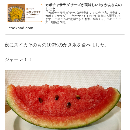
カボチャサラダ チーズが美味しい by かあさんの
しごと
「カボチャサラダ チーズが美味しい」の作り方。美味しい
カボチャサラダ！！色がカワイイのでお弁当にも重宝して
ます。 カボチャの消費にも！ 材料: カボチャ、ベビーチー
ズ、粗挽き胡椒
cookpad.com
夜にスイカそのもの100%のかき氷を食べました。
ジャーン！！