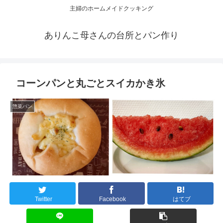
主婦のホームメイドクッキング
ありんこ母さんの台所とパン作り
コーンパンと丸ごとスイカかき氷
惣菜パン
Twitter
Facebook
はてブ