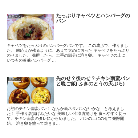
たっぷりキャベツとハンバーグの
惣菜パン
パン
キャベツをたっぷりのハンバーグパンです。 この成形で、作りまし
た。 歯応えが残るように、あえて太めに切った キャベツをたっぷり
のせました。 発酵したら、土手の部分に溶き卵。 キャベツの上に、
いつもの冷凍ハンバーグ ...
先のせ？後のせ？チキン南蛮パン
惣菜パン
と晩ご飯( ふきのとうの天ぷら)
お初のチキン南蛮パン！ なんか新ネタパンないかな…と考えまし
た！ 手作り唐揚げみたいな 美味しい冷凍唐揚げを 食べやすく切っ
て、チキン南蛮のタレにからめました。 パンの上にのせて発酵開
始。 溶き卵を塗って焼きま...