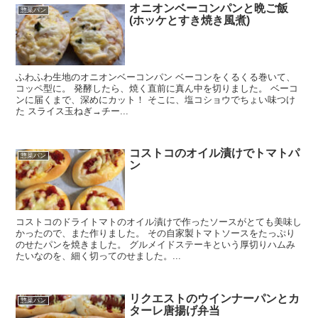
オニオンベーコンパンと晩ご飯
惣菜パン
(ホッケとすき焼き風煮)
ふわふわ生地のオニオンベーコンパン ベーコンをくるくる巻いて、
コッペ型に。 発酵したら、焼く直前に真ん中を切りました。 ベーコ
ンに届くまで、深めにカット！ そこに、塩コショウでちょい味つけ
た スライス玉ねぎ→チー...
コストコのオイル漬けでトマトパ
惣菜パン
ン
コストコのドライトマトのオイル漬けで作ったソースがとても美味し
かったので、また作りました。 その自家製トマトソースをたっぷり
のせたパンを焼きました。 グルメイドステーキという厚切りハムみ
たいなのを、細く切ってのせました。...
リクエストのウインナーパンとカ
惣菜パン
ターレ唐揚げ弁当