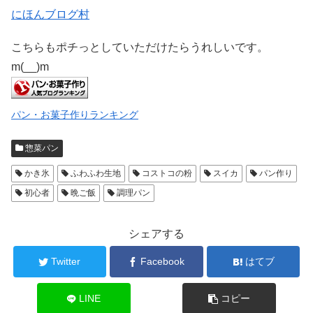
にほんブログ村
こちらもポチっとしていただけたらうれしいです。
m(__)m
パン・お菓子作りランキング
惣菜パン
かき氷
ふわふわ生地
コストコの粉
スイカ
パン作り
初心者
晩ご飯
調理パン
シェアする
Twitter
Facebook
はてブ
LINE
コピー