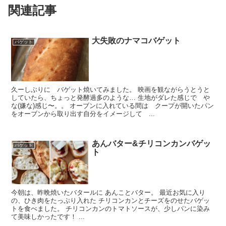
関連記事
大失敗のナマコバゲット
バゲット
久ーしぶりに バゲット焼いてみました。 映画を観ながらうとうと
していたら、ちょっと発酵過多のような… 生地がダレた感じで や
な(嫌な)感じ〜。。 オーブンに入れている間は クープが開いたパン
をオーブンから取り出す自分をイメージして ...
あんバター&チリコンカンバゲッ
バゲット
ト
今朝は、昨晩焼いたバタールに あんことバター。 最近お気に入り
の、ひき肉をたっぷり入れた チリコンカンとチーズをのせたバゲッ
トを食べました。 チリコンカンのトマトソースが、少しパンに染み
て美味しかったです！ ...