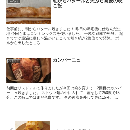
朝からバタールと天ぷら蕎麦の晩
バゲット
ご飯
仕事前に、朝からバタール焼きました！ 昨日の帰宅後に仕込んだ生
地 今回も水はコントレックスを使いました。 一晩冷蔵庫で発酵。 起
きてすぐ室温に戻し〜温かいところで引き続き2倍位まで発酵。 ボー
ルから出したところ...
カンパーニュ
バゲット
前回はリスドォルで作りましたが今回は粉を変えて 2回目のカンパ
ーニュ焼きました。 ストウブ鍋の中に入れて 蓋をして250度で15
分、この時点ではまだ色白です。 その後蓋を外して更に15分。 ...