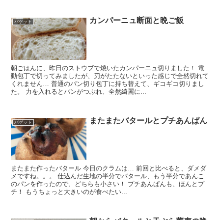
カンパーニュ断面と晩ご飯
バゲット
朝ごはんに、昨日のストウブで焼いたカンパーニュ切りました！ 電
動包丁で切ってみましたが、刃がたたないといった感じで全然切れて
くれません… 普通のパン切り包丁に持ち替えて、ギコギコ切りまし
た。 力を入れるとパンがつぶれ、全然綺麗に...
またまたバタールとプチあんぱん
バゲット
またまた作ったバタール 今日のクラムは… 前回と比べると、ダメダ
メですね。。。 仕込んだ生地の半分でバタール、もう半分であんこ
のパンを作ったので、どちらも小さい！ プチあんぱんも、ほんとプ
チ！ もうちょっと大きいのが食べたい...