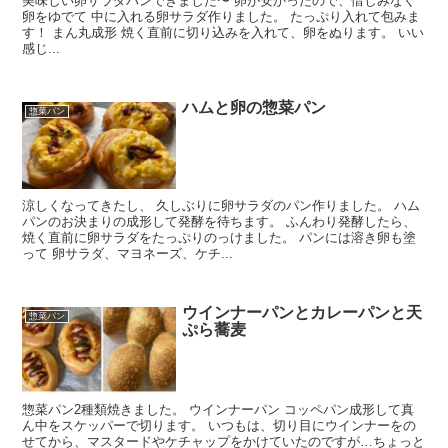
美味しい卵サラダパンできました〜 卵が安かったので、惜しみなく
卵をゆでて 中に入れる卵サラダ作りました。 たっぷり入れて包みま
す！ まん丸成形 焼く直前に切り込みを入れて、卵をぬります。 いい
感じ...
ハムと卵の惣菜パン
惣菜パン
涼しくなってきたし、 久しぶりに卵サラダのパン作りました。 ハム
パンのお決まりの成形して発酵を待ちます。 ふんわり発酵したら、
焼く直前に卵サラダをたっぷりのっけました。 パンには溶き卵も塗
って 卵サラダ、マヨネーズ、ケチ...
ウインナーパンとカレーパンと天
惣菜パン
ぷら蕎麦
惣菜パン2種類焼きました。 ウインナーパン コッペパン成形して真
ん中をスケッパーで切ります。 いつもは、切り目にウインナーをの
せてから、マスタードやケチャップをかけていたのですが…ちょっと