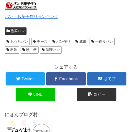
パン・お菓子作りランキング
惣菜パン
おうちパン
チーズ
パン作り
成形
手作りパン
料理
晩ご飯
調理パン
シェアする
Twitter
Facebook
はてブ
LINE
コピー
にほんブログ村