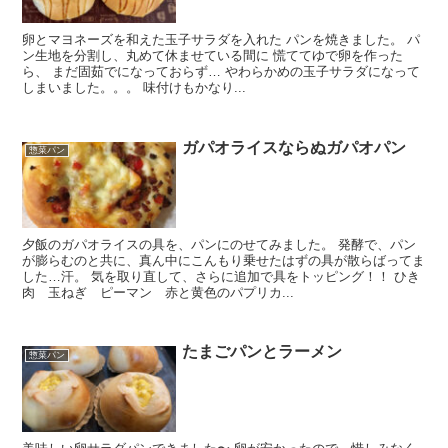
卵とマヨネーズを和えた玉子サラダを入れた パンを焼きました。 パ
ン生地を分割し、丸めて休ませている間に 慌ててゆで卵を作った
ら、 まだ固茹でになっておらず… やわらかめの玉子サラダになって
しまいました。。。 味付けもかなり...
ガパオライスならぬガパオパン
惣菜パン
夕飯のガパオライスの具を、パンにのせてみました。 発酵で、パン
が膨らむのと共に、真ん中にこんもり乗せたはずの具が散らばってま
した…汗。 気を取り直して、さらに追加で具をトッピング！！ ひき
肉 玉ねぎ ピーマン 赤と黄色のパプリカ...
たまごパンとラーメン
惣菜パン