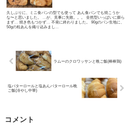
久しぶりに、ミニ食パンの型でも使って あん食パンでも焼こうか
な〜と思いました。 …が、見事に失敗。。。 全然型いっぱいに膨ら
まず… 焼き色もつかず… 不発に終わりました。 90gのパン生地に、
50gの粒あんを織り込みまし...
ラムーのクロワッサンと晩ご飯(棒棒鶏)
塩バターロールと塩あんバターロール晩
ご飯(冷やし中華)
コメント