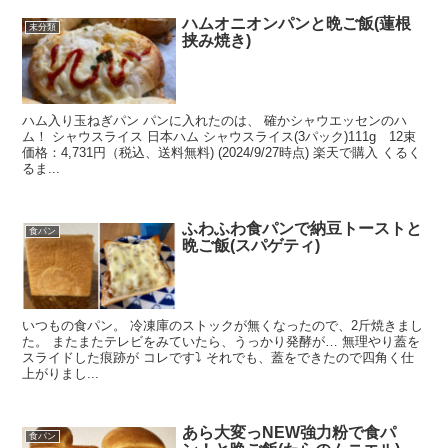
ハムオニオンパンと晩ご飯(蓮根
未分類
挟み焼き)
ハム入り玉ねぎパン パンに入れたのは、 確かシャウエッセンのハ
ム！ シャウスライス 日本ハム シャウスライス(3パック)111g 12束
価格：4,731円（税込、送料無料) (2024/9/27時点) 楽天で購入 くるく
るま...
ふわふわ食パンで納豆トーストと
食パン
晩ご飯(スパゲティ)
いつもの食パン。 冷凍庫のストックが無くなったので、2斤焼きまし
た。 またまたテレビをみていたら、うっかり発酵が… 無理やり蓋を
スライドした痕跡が コレです⤵︎ それでも、蓋をできたので四角く仕
上がりまし...
あら大変っNEW強力粉で食パ
食パン