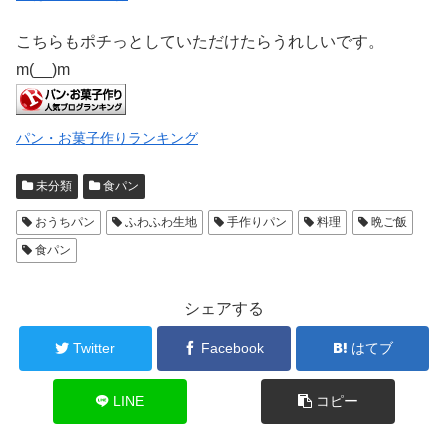
こちらもポチっとしていただけたらうれしいです。
m(__)m
パン・お菓子作りランキング
未分類
食パン
おうちパン
ふわふわ生地
手作りパン
料理
晩ご飯
食パン
シェアする
Twitter
Facebook
はてブ
LINE
コピー