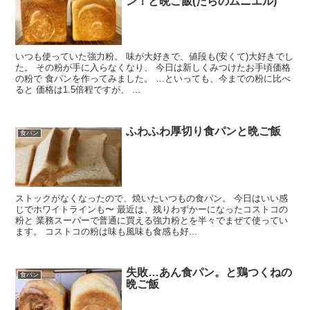
ン！と晩ご飯(たらのムニエル)
いつも使っていた強力粉。 味が大好きで、値段も(安くて)大好きでし
た。 その粉が手に入らなくなり、 今日は新しくみつけたお手頃価格
の粉で 食パンを作ってみました。 …といっても、今までの粉に比べ
ると 価格は1.5倍程ですが、 ...
ふわふわ厚切り食パンと晩ご飯
食パン
ストックがなくなったので、焼いたいつもの食パン。 今日はいい感
じでホワイトラインも〜 最近は、残りわずかーになったコストコの
粉と 業務スーパーで普通に買える強力粉とを半々でまぜて使ってい
ます。 コストコの粉は味も風味も食感も好...
失敗…あん食パン。と鶏つくねの
食パン
晩ご飯