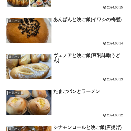
2024.03.15
あんぱんと晩ご飯(イワシの梅煮)
菓子パン
2024.03.14
ヴェノアと晩ご飯(豆乳味噌うど
菓子パン
ん)
2024.03.13
たまごパンとラーメン
惣菜パン
2024.03.12
シナモンロールと晩ご飯(唐揚げ)
菓子パン