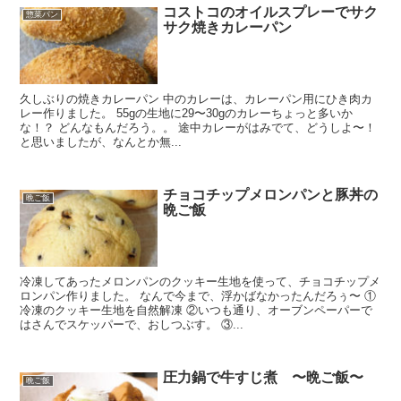
コストコのオイルスプレーでサク
惣菜パン
サク焼きカレーパン
久しぶりの焼きカレーパン 中のカレーは、カレーパン用にひき肉カ
レー作りました。 55gの生地に29〜30gのカレーちょっと多いか
な！？ どんなもんだろう。。 途中カレーがはみでて、どうしよ〜！
と思いましたが、なんとか無...
チョコチップメロンパンと豚丼の
晩ご飯
晩ご飯
冷凍してあったメロンパンのクッキー生地を使って、チョコチップメ
ロンパン作りました。 なんで今まで、浮かばなかったんだろぅ〜 ①
冷凍のクッキー生地を自然解凍 ②いつも通り、オーブンペーパーで
はさんでスケッパーで、おしつぶす。 ③...
圧力鍋で牛すじ煮 〜晩ご飯〜
晩ご飯