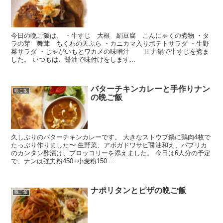
今日の晩ご飯は、 ・牛すじ 大根 絹豆腐 こんにゃくの煮物 ・タ
ラの芽 舞茸 ちくわの天ぷら ・カニカマ入りポテトサラダ ・生野
菜サラダ ・じゃがいもとワカメの味噌汁 圧力鍋で牛すじを煮ま
した。 いつもは、醤油で味付けをします...
バターチキンカレーと手作りナン
晩ご飯
の晩ご飯
久しぶりのバターチキンカレーです。 大きなストウブ鍋に鶏肉4枚で
たっぷり作りました〜 生野菜、アボガドワサビ醤油和え、パプリカ
のカンタン酢漬け、ブロッコリーを添えました。 今日は6人分の予定
で、ナンは強力粉450+小麦粉150 ...
ナポリタンとピザの晩ご飯
晩ご飯