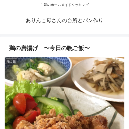
主婦のホームメイドクッキング
ありんこ母さんの台所とパン作り
鶏の唐揚げ 〜今日の晩ご飯〜
晩ご飯