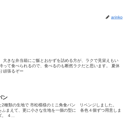
arinko
り 大きな弁当箱にご飯とおかずを詰める方が、ラクで見栄えもい
で持って食べられるので、食べるのも断然ラクだと思います。 夏休
り頑張るぞー
パン
た2種類の生地で 市松模様のミニ角食パン リベンジしました。
をふまえて、更に小さな生地を一個の型に 各色４個ずつ用意しま
 ４...