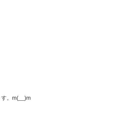
。m(__)m