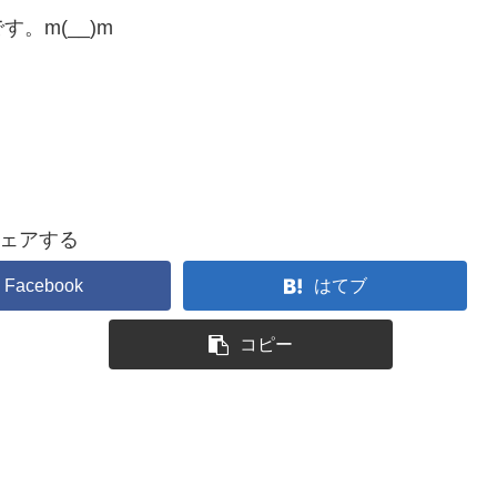
。m(__)m
ェアする
Facebook
はてブ
コピー