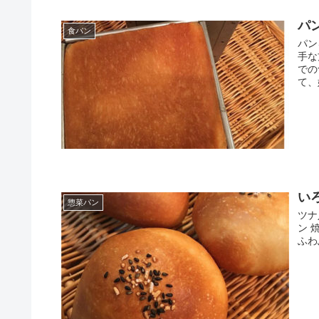
パ
食パン
パン
手な
での
て、
い
惣菜パン
ツナ
ン 
ふわ