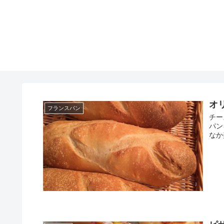
オ
フランスパン
チー
パン
なか