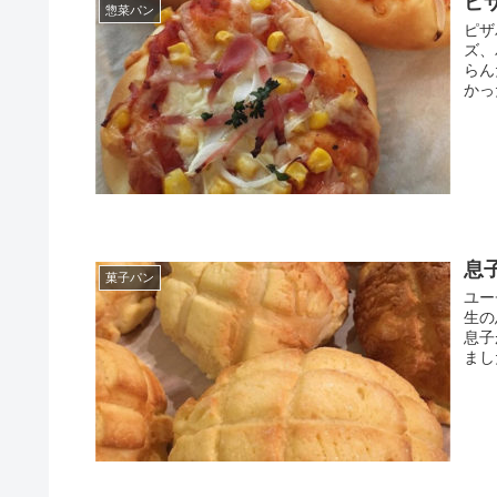
ピ
惣菜パン
ピザ
ズ、
らん
かっ
息
菓子パン
ユー
生の
息子
まし