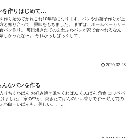
ンを作りはじめて…
を作り始めてかれこれ10年程になります。パンやお菓子作りが上
方と知り合って 興味をもちました。 まずは、ホームベーカリー
食パン作り。 毎日焼きたてのふわふわパンが家で食べれるなん
嬉しかったな〜。 それからしばらくして、...
2020.02.23
ろんなパンを作る
入りちくわぱん お好み焼き風ちくわぱん あんぱん 角食 コッペパ
焼けました。 家の中が、焼きたてぱんのいい香りです〜 焼く前の
ふわ白ーいぱんも、美しい。。 ...