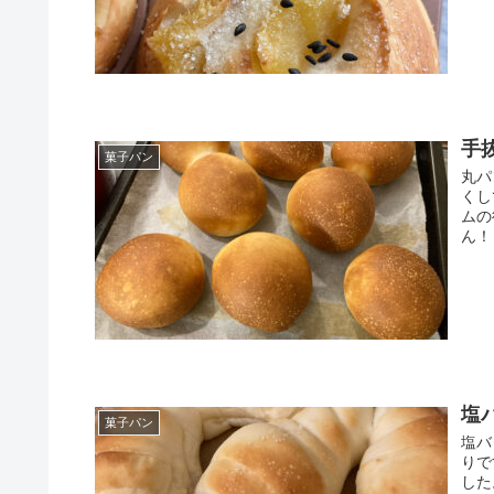
手
菓子パン
丸パ
くし
ムの
ん！
塩
菓子パン
塩バ
りで
した