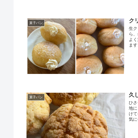
ク
菓子パン
生ク
ら、
よく
ます
久
菓子パン
ひさ
地に
けて
気に