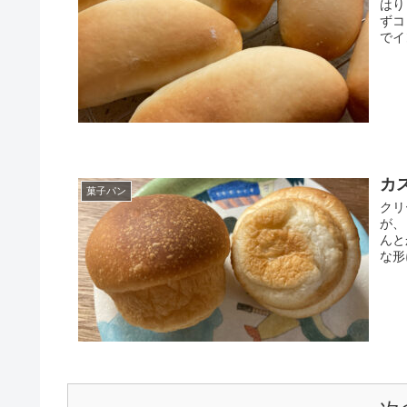
はり
ずコ
でイ
カ
菓子パン
クリ
が、
んと
な形