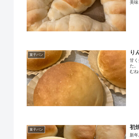
美味
り
菓子パン
甘く
た。
むね
初
菓子パン
新年