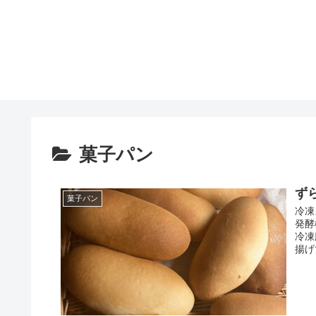
菓子パン
ず
菓子パン
冷凍
発酵
冷凍
揚げて