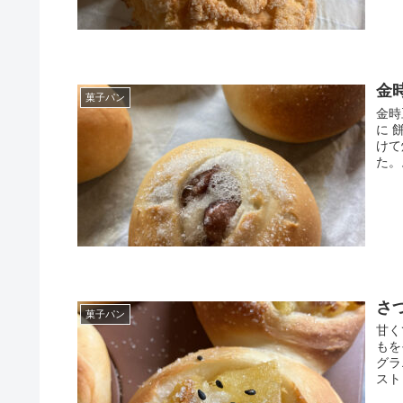
金
菓子パン
金時
に 
けて
た。。
さ
菓子パン
甘く
もを
グラ
スト