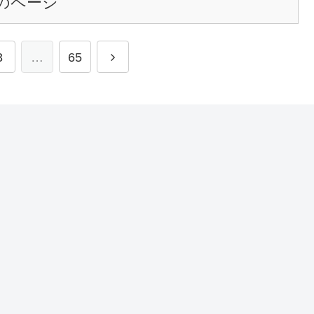
のページ
3
…
65